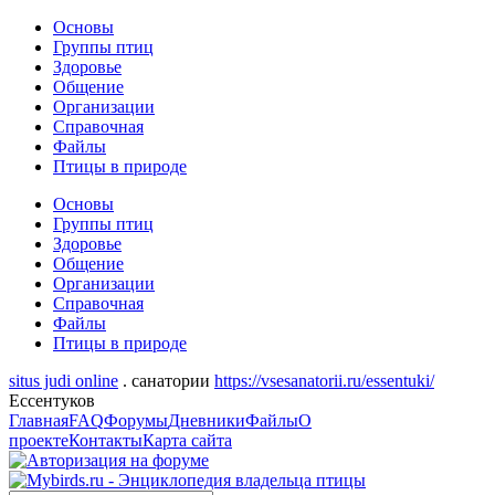
Основы
Группы птиц
Здоровье
Общение
Организации
Справочная
Файлы
Птицы в природе
Основы
Группы птиц
Здоровье
Общение
Организации
Справочная
Файлы
Птицы в природе
situs judi online
. санатории
https://vsesanatorii.ru/essentuki/
Ессентуков
Главная
FAQ
Форумы
Дневники
Файлы
О
проекте
Контакты
Карта сайта