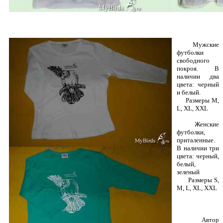
Мужские
футболки
свободного
покроя. В
наличии два
цвета: черный
и белый.
Размеры M,
L, XL, XXL
Женские
футболки,
приталенные.
В наличии три
цвета: черный,
белый,
зеленый
Размеры S,
M, L, XL, XXL
Автор