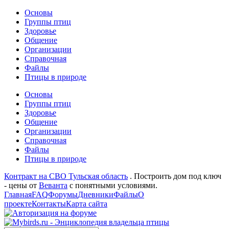
Основы
Группы птиц
Здоровье
Общение
Организации
Справочная
Файлы
Птицы в природе
Основы
Группы птиц
Здоровье
Общение
Организации
Справочная
Файлы
Птицы в природе
Контракт на СВО Тульская область
. Построить дом под ключ
- цены от
Веванта
с понятными условиями.
Главная
FAQ
Форумы
Дневники
Файлы
О
проекте
Контакты
Карта сайта