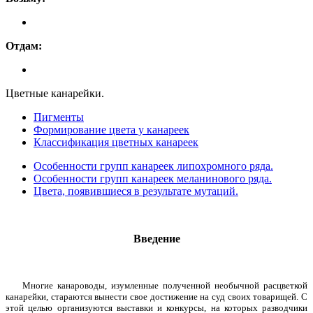
Отдам:
Цветные канарейки.
Пигменты
Формирование цвета у канареек
Классификация цветных канареек
Особенности групп канареек липохромного ряда.
Особенности групп канареек меланинового ряда.
Цвета, появившиеся в результате мутаций.
Введение
Многие канароводы, изумленные полученной необычной расцветкой
канарейки, стараются вынести свое достижение на суд своих товарищей. С
этой целью организуются выставки и конкурсы, на которых разводчики