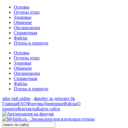
Основы
Группы птиц
Здоровье
Общение
Организации
Справочная
Файлы
Птицы в природе
Основы
Группы птиц
Здоровье
Общение
Организации
Справочная
Файлы
Птицы в природе
situs judi online
.
фрибет за депозит бк
Главная
FAQ
Форумы
Дневники
Файлы
О
проекте
Контакты
Карта сайта