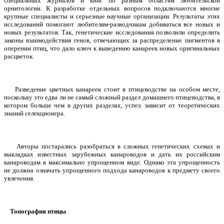
специальных журналов и книг по разным областям любительской
орнитологии. К разработке отдельных вопросов подключаются многие
крупные специалисты и серьезные научные организации. Результаты этих
исследований помогают любителям-разводчикам добиваться все новых и
новых результатов. Так, генетические исследования позволили определить
законы взаимодействия генов, отвечающих за распределение пигментов в
оперении птиц, что дало ключ к выведению канареек новых оригинальных
расцветок.
Разведение цветных канареек стоит в птицеводстве на особом месте,
поскольку это едва ли не самый сложный раздел домашнего птицеводства, в
котором больше чем в других разделах, успех зависит от теоретических
знаний селекционера.
Авторы постарались разобраться в сложных генетических схемах и
выкладках известных зарубежных канароводов и дать их российским
канароводам в максимально упрощенном виде. Однако эта упрощенность
не должна означать упрощенного подхода канароводов к предмету своего
увлечения.
Топография птицы
.