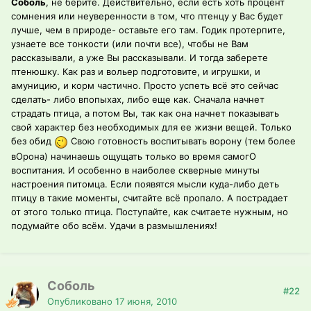
Соболь
, не берите. Действительно, если есть хоть процент
сомнения или неуверенности в том, что птенцу у Вас будет
лучше, чем в природе- оставьте его там. Годик протерпите,
узнаете все тонкости (или почти все), чтобы не Вам
рассказывали, а уже Вы рассказывали. И тогда заберете
птенюшку. Как раз и вольер подготовите, и игрушки, и
амуницию, и корм частично. Просто успеть всё это сейчас
сделать- либо впопыхах, либо еще как. Сначала начнет
страдать птица, а потом Вы, так как она начнет показывать
свой характер без необходимых для ее жизни вещей. Только
без обид
Свою готовность воспитывать ворону (тем более
вОрона) начинаешь ощущать только во время самогО
воспитания. И особенно в наиболее скверные минуты
настроения питомца. Если появятся мысли куда-либо деть
птицу в такие моменты, считайте всё пропало. А пострадает
от этого только птица. Поступайте, как считаете нужным, но
подумайте обо всём. Удачи в размышлениях!
Соболь
#22
Опубликовано
17 июня, 2010