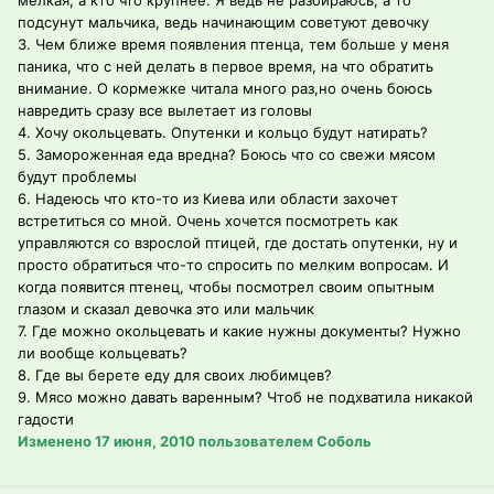
мелкая, а кто что крупнее. Я ведь не разбираюсь, а то
подсунут мальчика, ведь начинающим советуют девочку
3. Чем ближе время появления птенца, тем больше у меня
паника, что с ней делать в первое время, на что обратить
внимание. О кормежке читала много раз,но очень боюсь
навредить сразу все вылетает из головы
4. Хочу окольцевать. Опутенки и кольцо будут натирать?
5. Замороженная еда вредна? Боюсь что со свежи мясом
будут проблемы
6. Надеюсь что кто-то из Киева или области захочет
встретиться со мной. Очень хочется посмотреть как
управляются со взрослой птицей, где достать опутенки, ну и
просто обратиться что-то спросить по мелким вопросам. И
когда появится птенец, чтобы посмотрел своим опытным
глазом и сказал девочка это или мальчик
7. Где можно окольцевать и какие нужны документы? Нужно
ли вообще кольцевать?
8. Где вы берете еду для своих любимцев?
9. Мясо можно давать варенным? Чтоб не подхватила никакой
гадости
Изменено
17 июня, 2010
пользователем Соболь