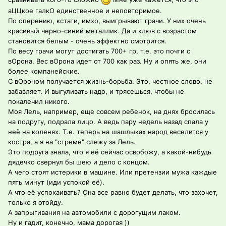
аЦЦкое галкО единственное и неповторимое.
По оперению, кстати, имхо, выигрывают грачи. У них очень
красивый черно-синий металлик. Да и клюв с возрастом
становится белым - очень эффектно смотрится.
По весу грачи могут достигать 700+ гр, т.е. это почти с
вОрона. Вес вОрона идет от 700 как раз. Ну и опять же, они
более компанейские.
С вОроном получается жизнь-борьба. Это, честное слово, не
забавляет. И выгуливать надо, и трясешься, чтобы не
покалечил никого.
Моя Лель, например, еще совсем ребенок, на днях бросилась
на подругу, подрала лицо. А ведь пару недель назад спала у
неё на коленях. Т.е. теперь на шашлыках народ веселится у
костра, а я на "стреме" слежу за Лель.
Это подруга знала, что я её сейчас освобожу, а какой-нибудь
дядечко свернул бы шею и дело с концом.
А чего стоят истерики в машине. Или претензии мужа каждые
пять минут (иди успокой её).
А что её успокаивать? Она все равно будет делать, что захочет,
только я отойду.
А запрыгивания на автомобили с дорогущим лаком.
Ну и гадит, конечно, мама дорогая ))