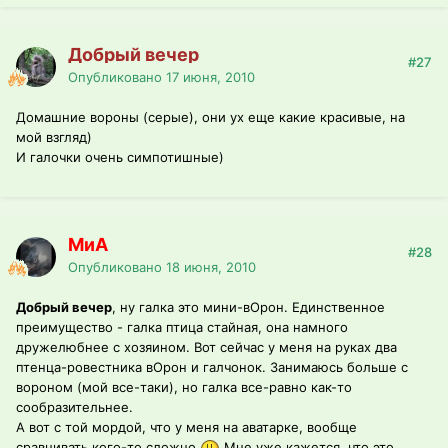
Добрый вечер
#27
Опубликовано
17 июня, 2010
Домашние вороны (серые), они ух еще какие красивые, на
мой взгляд)
И галочки очень симпотишные)
МиА
#28
Опубликовано
18 июня, 2010
Добрый вечер
, ну галка это мини-вОрон. Единственное
преимущество - галка птица стайная, она намного
дружелюбнее с хозяином. Вот сейчас у меня на руках два
птенца-ровестника вОрон и галчонок. Занимаюсь больше с
вороном (мой все-таки), но галка все-равно как-то
сообразительнее.
А вот с той мордой, что у меня на аватарке, вообще
сравнивать кого-то сложно
Мне уже кажется, что это