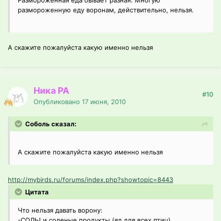
Размороженная еда бывает разная. Многую
размороженную еду воронам, действительно, нельзя.
А скажите пожалуйста какую именно нельзя
Ника РА
#10
Опубликовано
17 июня, 2010
Соболь сказал:
А скажите пожалуйста какую именно нельзя
http://mybirds.ru/forums/index.php?showtopic=8443
Цитата
Что нельзя давать ворону:
-СОЛЬ! и соленые продукты (яд для всех птиц)