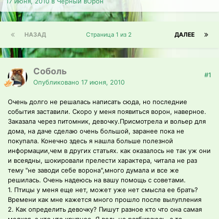
17 июня, 2010
в
Черный вОрон
НАЗАД
Страница 1 из 2
ДАЛЕЕ
Соболь
#1
Опубликовано
17 июня, 2010
Очень долго не решалась написать сюда, но последние
события заставили. Скоро у меня появиться ворон, наверное.
Заказала через питомник, девочку.Присмотрела и вольер для
дома, на даче сделаю очень большой, заранее пока не
покупала. Конечно здесь я нашла больше полезной
информации,чем в других статьях. как оказалось не так уж они
и всеядны, шокировали прелести характера, читала не раз
тему "не заводи себе ворона",много думала и все же
решилась. Очень надеюсь на вашу помощь с советами.
1. Птицы у меня еще нет, может уже нет смысла ее брать?
Времени как мне кажется много прошло после вылупления
2. Как определить девочку? Пишут разное кто что она самая