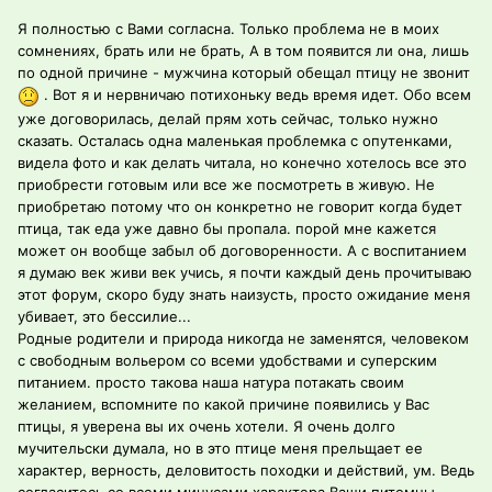
Я полностью с Вами согласна. Только проблема не в моих
сомнениях, брать или не брать, А в том появится ли она, лишь
по одной причине - мужчина который обещал птицу не звонит
. Вот я и нервничаю потихоньку ведь время идет. Обо всем
уже договорилась, делай прям хоть сейчас, только нужно
сказать. Осталась одна маленькая проблемка с опутенками,
видела фото и как делать читала, но конечно хотелось все это
приобрести готовым или все же посмотреть в живую. Не
приобретаю потому что он конкретно не говорит когда будет
птица, так еда уже давно бы пропала. порой мне кажется
может он вообще забыл об договоренности. А с воспитанием
я думаю век живи век учись, я почти каждый день прочитываю
этот форум, скоро буду знать наизусть, просто ожидание меня
убивает, это бессилие...
Родные родители и природа никогда не заменятся, человеком
с свободным вольером со всеми удобствами и суперским
питанием. просто такова наша натура потакать своим
желанием, вспомните по какой причине появились у Вас
птицы, я уверена вы их очень хотели. Я очень долго
мучительски думала, но в это птице меня прельщает ее
характер, верность, деловитость походки и действий, ум. Ведь
согласитесь со всеми минусами характера Ваши питомцы