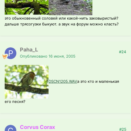
это обыкновенный соловей или какой-нить заковыристый?
дальше трясогузки быкуют. а звук на форум можно класть?
Paha_L
#24
Опубликовано
16 июня, 2005
DSCN1205.WAV
а это кто и маленькая
его песня?
Corvus Corax
#25