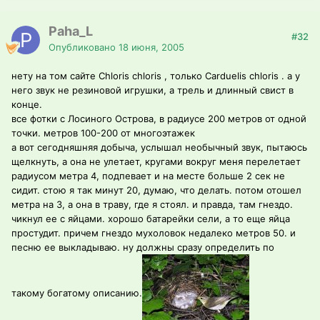
Paha_L
#32
Опубликовано
18 июня, 2005
нету на том сайте Chloris chloris , только Carduelis chloris . а у
него звук не резиновой игрушки, а трель и длинный свист в
конце.
все фотки с Лосиного Острова, в радиусе 200 метров от одной
точки. метров 100-200 от многоэтажек
а вот сегодняшняя добыча, услышал необычный звук, пытаюсь
щелкнуть, а она не улетает, кругами вокруг меня перелетает
радиусом метра 4, подпевает и на месте больше 2 сек не
сидит. стою я так минут 20, думаю, что делать. потом отошел
метра на 3, а она в траву, где я стоял. и правда, там гнездо.
чикнул ее с яйцами. хорошо батарейки сели, а то еще яйца
простудит. причем гнездо мухоловок недалеко метров 50. и
песню ее выкладываю. ну должны сразу определить по
такому богатому описанию.