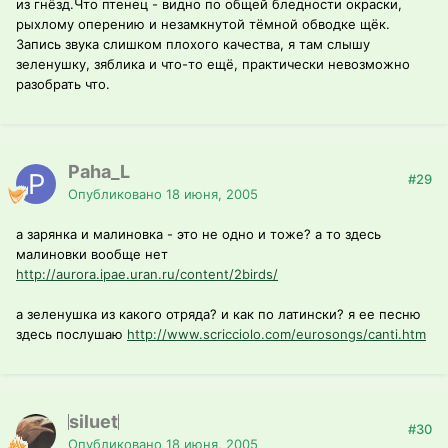
из гнёзд.Что птенец - видно по общей бледности окраски,
рыхлому оперению и незамкнутой тёмной обводке щёк.
Запись звука слишком плохого качества, я там слышу
зеленушку, зяблика и что-то ещё, практически невозможно
разобрать что.
Paha_L
#29
Опубликовано
18 июня, 2005
а зарянка и малиновка - это не одно и тоже? а то здесь
малиновки вообще нет
http://aurora.ipae.uran.ru/content/2birds/
а зеленушка из какого отряда? и как по латински? я ее песню
здесь послушаю
http://www.scricciolo.com/eurosongs/canti.htm
siluet
#30
Опубликовано
18 июня, 2005