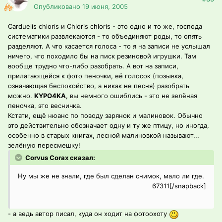
Опубликовано
19 июня, 2005
Carduelis chloris и Chloris chloris - это одно и то же, господа
систематики развлекаются - то объединяют роды, то опять
разделяют. А что касается голоса - то я на записи не услышал
ничего, что походило бы на писк резиновой игрушки. Там
вообще трудно что-либо разобрать. А вот на записи,
прилагающейся к фото пеночки, её голосок (позывка,
означающая беспокойство, а никак не песня) разобрать
можно.
KYPO4KA
, вы немного ошиблись - это не зелёная
пеночка, это весничка.
Кстати, ещё нюанс по поводу зарянок и малиновок. Обычно
это действительно обозначает одну и ту же птицу, но иногда,
особенно в старых книгах, лесной малиновкой называют...
зелёную пересмешку!
Corvus Corax сказал:
Ну мы же не знали, где был сделан снимок, мало ли где.
67311[/snapback]
- а ведь автор писал, куда он ходит на фотоохоту