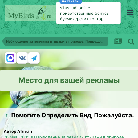
ПАРТНЕРЫ
situs judi online
.
приветственные бонусы
букмекерских контор
Наблюдение за певчими птицами в природе. Природоохранные мероприятия
Место для вашей рекламы
Помогите Определить Вид, Пожалуйста.
Автор African
26 мая, 2005
в
Наблюдение за певчими птицами в природе.