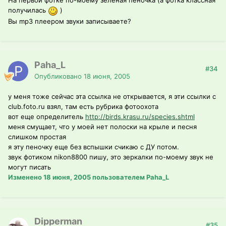
На первой фотке по-моему зеленая пеночка (а фотка классная
получилась
)
Вы mp3 плеером звуки записываете?
Paha_L
#34
Опубликовано
18 июня, 2005
у меня тоже сейчас эта ссылка не открывается, я эти ссылки с
club.foto.ru взял, там есть рубрика фотоохота
вот еще определитель
http://birds.krasu.ru/species.shtml
меня смущает, что у моей нет полоски на крыле и песня
слишком простая
я эту пеночку еще без вспышки счикаю с ДУ потом.
звук фотиком nikon8800 пишу, это зеркалки по-моему звук не
могут писать
Изменено
18 июня, 2005
пользователем Paha_L
Dipperman
#35