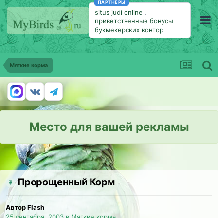
ПАРТНЕРЫ
situs judi online
.
приветственные бонусы
букмекерских контор
Мягкие корма
Место для вашей рекламы
Пророщенный Корм
Автор Flash
25 сентября, 2003
в
Мягкие корма