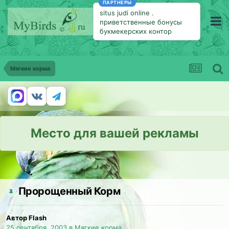
ПАРТНЕРЫ
situs judi online
.
приветственные бонусы
букмекерских контор
Мягкие корма
Место для вашей рекламы
Пророщенный Корм
Автор Flash
25 сентября, 2003
в
Мягкие корма