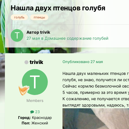
Нашла двух птенцов голубя
голубь
птенцы
Автор trivik
27 мая
в
Домашнее содержание голубей
trivik
Опубликовано
27 мая
Нашла двух маленьких птенцов г
голубя, не знаю, получится ли ос
Сейчас кормлю безмолочной овс
5 часов, примерно за это время 
К сожалению, не получается отве
Members
выглядят здоровыми, надеюсь, та
23
Город:
Краснодар
Пол:
Женский