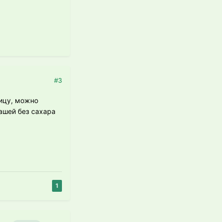
#3
ницу, можно
ашей без сахара
1