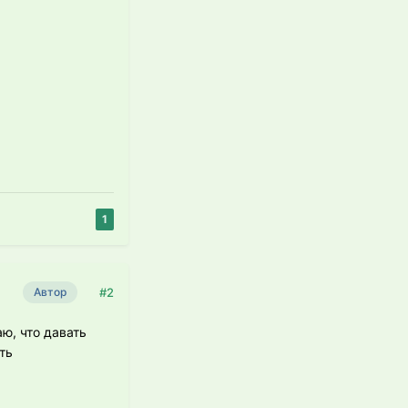
1
#2
Автор
ю, что давать
ть