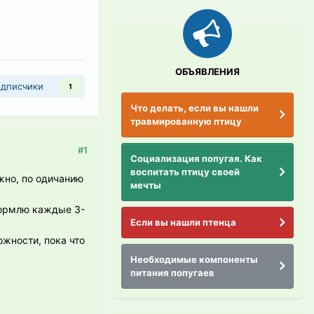
ОБЪЯВЛЕНИЯ
дписчики
1
Что делать, если вы нашли
травмированную птицу
#1
Социализация попугая. Как
воспитать птицу своей
жно, по одичанию
мечты
Кормлю каждые 3-
Если вы нашли птенца
ожности, пока что
Необходимые компоненты
питания попугаев