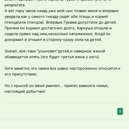
результате.
А вот пару часов назад уже мой сын позвал меня-и впервые
увидела,как у самого гнезда сидят обе птицы,и кормят
птенца(или птенцов). Впервые Гурама допустили до детей.
Причем он кормил достаточно долго, Каркуша отошла-и
сидела прямо над ним,несколько напряженно. Когда он
докормил и отошел в сторону-сразу села на детей.
Значит, все-таки "усыновил"детей,и наверное женой
обзаведется опять (это будет третья жена у него).
Хотя заметно,что самка все равно настороженно относится к
его присутствию.
Но с крысой он меня умилил... принес мамонта семье,
настоящий добытчик!
1