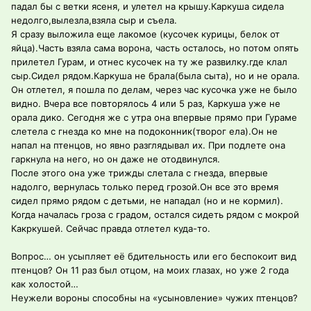
падал бы с ветки ясеня, и улетел на крышу.Каркуша сидела
недолго,вылезла,взяла сыр и съела.
Я сразу выложила еще лакомое (кусочек курицы, белок от
яйца).Часть взяла сама ворона, часть осталось, но потом опять
прилетел Гурам, и отнес кусочек на ту же развилку.где клал
сыр.Сидел рядом.Каркуша не брала(была сыта), но и не орала.
Он отлетел, я пошла по делам, через час кусочка уже не было
видно. Вчера все повторялось 4 или 5 раз, Каркуша уже не
орала дико. Сегодня же с утра она впервые прямо при Гураме
слетела с гнезда ко мне на подоконник(творог ела).Он не
напал на птенцов, но явно разглядывал их. При подлете она
гаркнула на него, но он даже не отодвинулся.
После этого она уже трижды слетала с гнезда, впервые
надолго, вернулась только перед грозой.Он все это время
сидел прямо рядом с детьми, не нападал (но и не кормил).
Когда началась гроза с градом, остался сидеть рядом с мокрой
Какркушей. Сейчас правда отлетел куда-то.
Вопрос… он усыпляет её бдительность или его беспокоит вид
птенцов? Он 11 раз был отцом, на моих глазах, но уже 2 года
как холостой…
Неужели вороны способны на «усыновление» чужих птенцов?