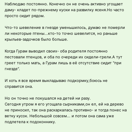
Наблюдаю постоянно. Конечно он не очень активно угощает
даму- кладет по-прежнему куски на развилку ясеня.Но часто
просто сидит рядом.
Что-то шевеление в гнезде уменьшилось, думаю не померли
ли некоторые птены...кто-то точно шевелится, но раньше
крыльев-задочков было больше.
Когда Гурам выводил своих- оба родителя постоянно
пестовали птенцов, и оба по очереди их сидели-грели.А тут
греет только мать, а Гурам лишь в её отсутствие сидит "при
гнезде".
И хоть я все время выкладываю подкормку,боюсь не
справится она.
Но он точно не покушался на детей ни разу.
Сегодня утром я его угощала сырниками,он ел, ей на дерево
не приносил, так она раскаркалась противно- и тогда понес на
ветку кусок. Небольшой совсем... и потом она сама уже
подлетела к подоконнику.