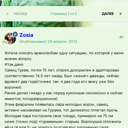
НАЗАД
Страница 1 из 2
ДАЛЕЕ
Zosia
#1
Опубликовано
24 апреля, 2013
Хотела описать вранолюбам одну ситуацию, по которой у меня
возник вопрос.
Итак,дано
Самец Гурам, почти 15 лет, спасен,докормлен и адаптирован
соответственно 14,5 лет назад. Был «женат» дважды, сейчас
вдовеет два года(точнее так- я два года его вижу уже без
воронки).
Ранее делал гнездо у нас перед кухонным окном(оно и сейчас
имеется, полуразрушенное).
Этим февралем появилась пара молодых ворон, самец
активно наскакивал на Гурама, тот деликатно отлетал прочь.
Молодая пара построила свое гнездо, примерно на 70 см
ниже (точно под) «гураминым» старым. Воронушка отложила
яйца (4 или 5- не удалось подсчитать),плотненько села