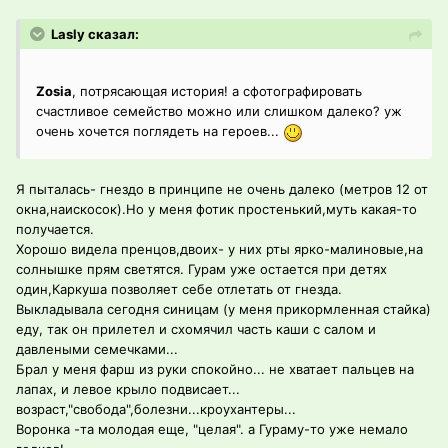
Lasly сказал:
Zosia
, потрясающая история! а сфотографировать
счастливое семейство можно или слишком далеко? уж
очень хочется поглядеть на героев...
Я пыталась- гнездо в принципе не очень далеко (метров 12 от
окна,наискосок).Но у меня фотик простенький,муть какая-то
получается.
Хорошо видела пренцов,двоих- у них рты ярко-малиновые,на
солнышке прям светятся. Гурам уже остается при детях
один,Каркуша позволяет себе отлетать от гнезда.
Выкладывала сегодня синицам (у меня прикормленная стайка)
еду, так он прилетел и схомячил часть каши с салом и
давлеными семечками...
Брал у меня фарш из руки спокойно... не хватает пальцев на
лапах, и левое крыло подвисает...
возраст,"свобода",болезни...кроухантеры...
Воронка -та молодая еще, "целая". а Гураму-то уже немало