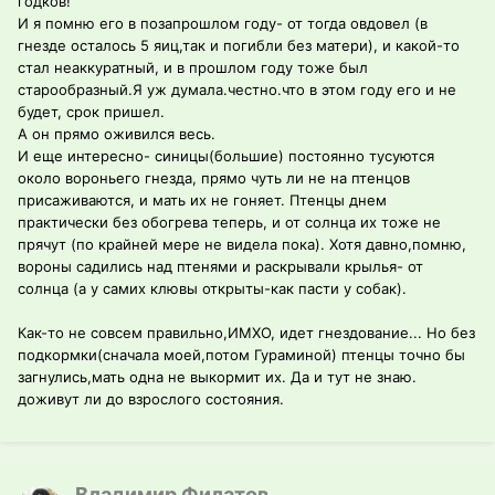
годков!
И я помню его в позапрошлом году- от тогда овдовел (в
гнезде осталось 5 яиц,так и погибли без матери), и какой-то
стал неаккуратный, и в прошлом году тоже был
старообразный.Я уж думала.честно.что в этом году его и не
будет, срок пришел.
А он прямо оживился весь.
И еще интересно- синицы(большие) постоянно тусуются
около вороньего гнезда, прямо чуть ли не на птенцов
присаживаются, и мать их не гоняет. Птенцы днем
практически без обогрева теперь, и от солнца их тоже не
прячут (по крайней мере не видела пока). Хотя давно,помню,
вороны садились над птенями и раскрывали крылья- от
солнца (а у самих клювы открыты-как пасти у собак).
Как-то не совсем правильно,ИМХО, идет гнездование... Но без
подкормки(сначала моей,потом Гураминой) птенцы точно бы
загнулись,мать одна не выкормит их. Да и тут не знаю.
доживут ли до взрослого состояния.
Владимир Филатов