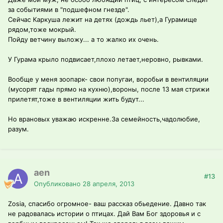
за событиями в "подшефном гнезде".
Сейчас Каркуша лежит на детях (дождь льет),а Гурамище
рядом,тоже мокрый.
Пойду ветчину выложу... а то жалко их очень.
У Гурама крыло подвисает,плохо летает,неровно, рывками.
Вообще у меня зоопарк- свои попугаи, воробьи в вентиляции
(мусорят гады прямо на кухню),вороны, после 13 мая стрижи
прилетят,тоже в вентиляции жить будут...
Но врановых уважаю искренне.За семейность,чадолюбие,
разум.
aen
#13
Опубликовано
28 апреля, 2013
Zosia, спасибо огромное- ваш рассказ обьедение. Давно так
не радовалась истории о птицах. Дай Вам Бог здоровья и с