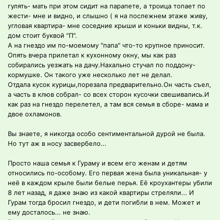
гулять- мать при этом сидит на парапете, а троица топает по
жести- мне и видно, и слышно ( я на послежнем этаже живу,
угловая квартира- мне соседние крыши и коньки видны, т.к.
дом стоит буквой "П".
А на гнездо им по-моемому "папа" что-то крупное приносит.
Опять вчера прилетал к кухонному окну, мы как раз
собирались уезжать на дачу.Нахально стучал по поддону-
кормушке. Он такого уже несколько лет не делал.
Отдала кусок курицы,порезала предварительно.Он часть съел,
а часть в клюв собрал- со всех сторон кусочки свешивались.И
как раз на гнездо перелетел, а там вся семья в сборе- мама и
двое охламонов.
Вы знаете, я никогда особо сентиментальной дурой не была.
Но тут аж в носу засвербело...
Просто наша семья к Гураму и всем его женам и детям
относились по-особому. Его первая жена была уникальная- у
неё в каждом крыле были белые перья. Её кроухантеры убили
8 лет назад, я даже знаю из какой квартиры стреляли... И
Гурам тогда бросил гнездо, и дети погибли в нем. Может и
ему досталось... не знаю.