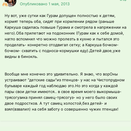
Опубликовано
1 мая, 2013
Ну вот, уже сутки как Гурам допущен полностью к детям,
кормят теперь оба, сидят при кормлении рядом (раньше
Каркуша садилась повыше Гурама и смотрела в напряжении на
него).Оба прилетают на подоконник (Гурам как к себе домой,
нагло вспомнил что можно пролезть в кухню и пытался это
проделать- конкретно отодвигал сетку; а Каркуша бочком-
бочком- схватить с подноса-кормушки еду).Детей двое,уже
видны в бинокль.
Вообще мне конечно это удивительно. Я знаю, что ворОны
устраивают "детские сады"из птенцов- у нас на Чистопрудном
бульваре каждый год наблюдаю это.Но это когда у каждой
пары свои детки имеются.. в свое время моего выкормыша-
трясогузика принял самец-трясогуз- но у него было своих
двое подростков. А тут самец холостой,без детей- и
взял(взвалил) на себя заботу о совершенно чужих птенцах!