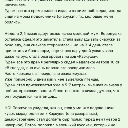
насиживать.
Гурам все это время сильно издали за ними наблюдал, иногда
сидя на моем подоконнике (снаружи), т.к. молодые меня
боялись.
Недели 2,5 назад вдруг резко исчез молодой муж. Воронушка
осталась одна.Я это заметила, стала выкладывать снаружи за
окно еду, она сначала сторожилась, но на 3-4 день стала
прилетать и брать корм, еще через пару дней ухватывала
даже из рук, стала реагировать на зов «Каркуша».
Гурам все это время регулярно сидел недалеко(метров 10 от
её гнезда), она очень нервно это воспринимала.
Часто каркала на гнезде,явно звала «мужа».
Уже примерно 5 дней как у неё вывелись птенцы.
Гурам стал присаживатья уже в 5-7 метрах, вызывая сначала у
неё истерические вопли. Я честно тоже сначала думала, что
он покушается на птенцов…
НО! Позавчера увидела, как он, взяв у меня с подоконника
кусок сыра,подлетел к Каркуше (она разоралась),
демонстративно стал долбить сыр прямо перед ней (метра 2
наверное).Потом положил маленький кусочек, который не