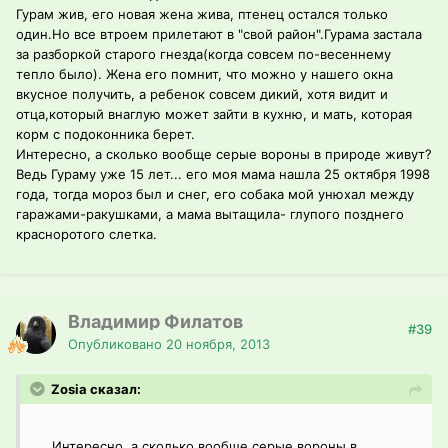
Гурам жив, его новая жена жива, птенец остался только
один.Но все втроем прилетают в "свой район".Гурама застала
за разборкой старого гнезда(когда совсем по-весеннему
тепло было). Жена его помнит, что можно у нашего окна
вкусное получить, а ребенок совсем дикий, хотя видит и
отца,который внаглую может зайти в кухню, и мать, которая
корм с подоконника берет.
Интересно, а сколько вообще серые вороны в природе живут?
Ведь Гураму уже 15 лет... его моя мама нашла 25 октября 1998
года, тогда мороз был и снег, его собака мой унюхал между
гаражами-ракушками, а мама вытащила- глупого позднего
красноротого слетка.
Владимир Филатов
#39
Опубликовано
20 ноября, 2013
Zosia сказал:
....Интересно, а сколько вообще серые вороны в