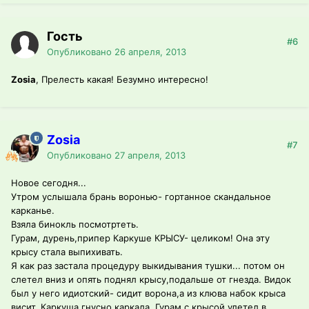
Гость
#6
Опубликовано
26 апреля, 2013
Zosia
, Прелесть какая! Безумно интересно!
Zosia
#7
Опубликовано
27 апреля, 2013
Новое сегодня...
Утром услышала брань воронью- гортанное скандальное
карканье.
Взяла бинокль посмотртеть.
Гурам, дурень,припер Каркуше КРЫСУ- целиком! Она эту
крысу стала выпихивать.
Я как раз застала процедуру выкидывания тушки... потом он
слетел вниз и опять поднял крысу,подальше от гнезда. Видок
был у него идиотский- сидит ворона,а из клюва набок крыса
висит. Каркуша гнусно каркала, Гурам с крысой улетел в