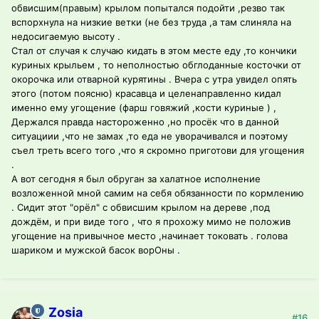
обвисшим(правым) крылом попытался подойти ,резво так
вспорхнула на низкие ветки (не без труда ,а там слиняла на
недосигаемую высоту .
Стал от случая к случаю кидать в этом месте еду ,то кончики
куриных крыльем , то неполностью обглоданные косточки от
окорочка или отварной курятины . Вчера с утра увидел опять
этого (потом поясню) красавца и целенаправленно кидал
именно ему угощение (фарш говяжий ,кости куриные ) ,
Держался правда настороженно ,но просёк что в данной
ситуациии ,что не замах ,то еда не уворачивался и поэтому
съел треть всего того ,что я скромно приготови для угощения
.
А вот сегодня я был обруган за халатное исполнение
возложенной мной самим на себя обязанности по кормлению
. Сидит этот "орёл" с обвисшим крылом на дереве ,под
дождём, и при виде того , что я прохожу мимо не положив
угощение на привычное место ,начинает токовать . голова
шариком и мужской басок ворОны .
Zosia
#16