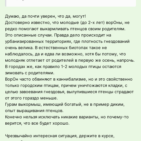
Думаю, да почти уверен, что да, могут!
Достоверно известно, что молодые (до 2-х лет) ворОны, не
редко помогают выкармливать птенцов своим родителям.
Это описанные случаи. Правда дело происходит на
урбанизированных территориях, где плотность гнездований
очень велика. В естественных биотопах такое не
наблюдалось, да и едва ли возможно, хотя бы потому, что
молодняк отлетает от родителей в первую же осень, напрочь.
В городах же, как правило 1-2 молодых птицы остаются
зимовать с родителями.
ВорОн часто обвиняют в каннибализме, но и это свойственно
только городским птицам, причем уничтожаются кладки, с
целью завоевания гнездовья, вылупившиеся птенцы страдают
от этого гораздо меньше.
Гурам выкормыш, имеющий богатый, не в пример диким,
опыт выращивания птенцов.
Конечно нельзя исключать никакие варианты, но почему-то
верится, что все будет хорошо.
Чрезвычайно интересная ситуация, держите в курсе,