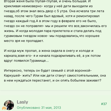
Вторая женя была глупая-глупая, и очень большая. И
крикливая неимоверно- когда у неё дети выходили из
гнезда,об этом знал весь двор с 5 утра. Она исчезла три лета
назад, после чего Гурам был вдовый, хотя и ремонтировал
гнездо каждый год.А в этом году в феврале его не было,
гнездо он не поправлял- мы и решили что все,закончилась его
жизнь. И когда молодая пара прилетела и стала делать под
гурамовым гнездом новое- мы порадовались,что хорошее
место зря не пропадает.
И когда муж пропал, а жена сидела в снегу и холоде и
каркала,зовя его- я и начала подкармливать её, а уж потом
вдруг появился Гурамище...
Интересно, теперь он будет семьей с этой воронкой-
Каркушей- жить? Или как дети станут самостоятельными, она
в нем нуждаться перестанет, и он опять бобылем заживет?
Lasly
#37
Опубликовано
31 мая, 2013