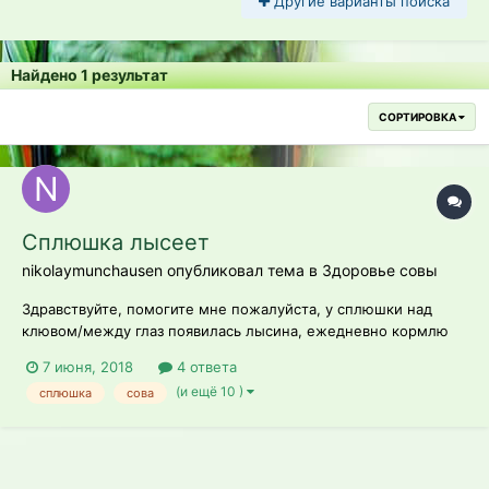
Другие варианты поиска
Найдено 1 результат
СОРТИРОВКА
Сплюшка лысеет
nikolaymunchausen опубликовал тема в
Здоровье совы
Здравствуйте, помогите мне пожалуйста, у сплюшки над
клювом/между глаз появилась лысина, ежедневно кормлю
сердечками куриными, с творогом и кусочком моркови, еще
7 июня, 2018
4 ответа
раз в две недели умершими хомячатами (хомячиха после
(и ещё 10 )
сплюшка
сова
родов некоторых убивает, вот альтернатива еды для
сплюши), поилка чиста и вода свежа,...