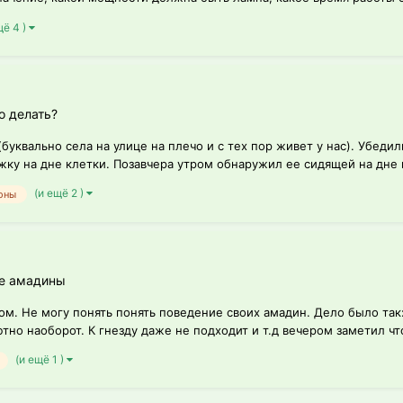
щё 4 )
о делать?
буквально села на улице на плечо и с тех пор живет у нас). Убедили
жку на дне клетки. Позавчера утром обнаружил ее сидящей на дне к
(и ещё 2 )
оны
ие амадины
. Не могу понять понять поведение своих амадин. Дело было так: б
но наоборот. К гнезду даже не подходит и т.д вечером заметил что
(и ещё 1 )