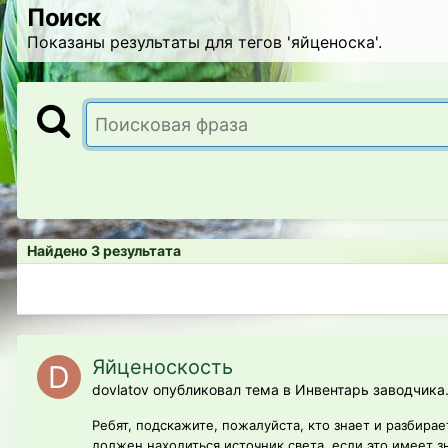
Поиск
Показаны результаты для тегов 'яйценоска'.
Найдено 3 результата
Яйценоскость
dovlatov опубликовал тема в
Инвентарь заводчика.
Ребят, подскажите, пожалуйста, кто знает и разбира
должен находиться источник света, если это имеет з