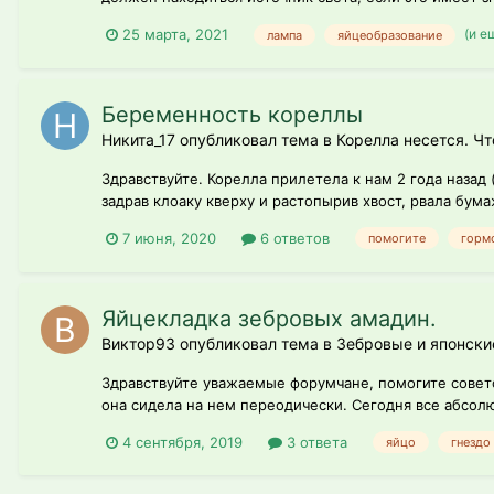
(и е
25 марта, 2021
лампа
яйцеобразование
Беременность кореллы
Никита_17 опубликовал тема в
Корелла несется. Чт
Здравствуйте. Корелла прилетела к нам 2 года назад (
задрав клоаку кверху и растопырив хвост, рвала бума
7 июня, 2020
6 ответов
помогите
горм
Яйцекладка зебровых амадин.
Виктор93 опубликовал тема в
Зебровые и японск
Здравствуйте уважаемые форумчане, помогите советом
она сидела на нем переодически. Сегодня все абсолют
4 сентября, 2019
3 ответа
яйцо
гнездо