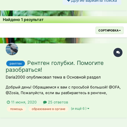
Другие варианты поиска
Найдено 1 результат
СОРТИРОВКА
Рентген голубки. Помогите
рентген
разобраться!
Daria2000 опубликовал тема в
Основной раздел
Добрый день! Обращаемся к вам с просьбой большой! @OFA,
@Zosia, Пожалуйста, если вы разбираетесь в ренгене,
посмотрите снимки голубки. Помогите понять в чём причина
11 июня, 2020
25 ответов
осложнений у птички. Очень просим вас!
(и ещё 6 )
помощь
образование в органе