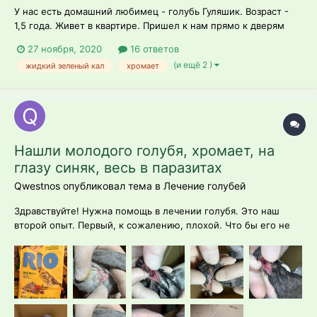
У нас есть домашний любимец - голубь Гуляшик. Возраст -
1,5 года. Живет в квартире. Пришел к нам прямо к дверям
квартиры еще пискуном в прошлом году. 2 недели назад
27 ноября, 2020
16 ответов
снес нам 2 яйца. Оказалась - девочка. Веселая, подвижная,
(и ещё 2 )
жидкий зеленый кал
хромает
любит играть. Вчера заметили, что при полете иногда
промахивается и, следоват...
Нашли молодого голубя, хромает, на
глазу синяк, весь в паразитах
Qwestnos опубликовал тема в
Лечение голубей
Здравствуйте! Нужна помощь в лечении голубя. Это наш
второй опыт. Первый, к сожалению, плохой. Что бы его не
повторить, прошу помощи в данной теме. Нашли молодого
голубя, сидел на дороге на одном месте(вставал/приседал/
вставал/приседал). Без проблем дал себя поймать. Голубь
хромает...