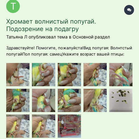
Хромает волнистый попугай.
Подозрение на подагру
Татьяна Л опубликовал тема в
Основной раздел
Здравствуйте! Помогите, пожалуйста!Вид попугая: Волнтстый
попугайПол попугая: самецУкажите возраст вашей птицы:
9.5Укажите название (производителя)
корма.:зерносмесь+каши+овощи и фруктыЕсть ли в клетке
минеральный камень, сепия?: Корм Падаван основной
рацион. всегда в доступе. Есть камень, иногда по...