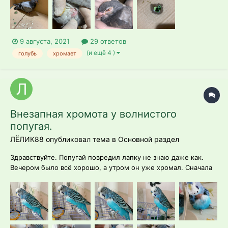
9 августа, 2021
29 ответов
(и ещё 4 )
голубь
хромает
Внезапная хромота у волнистого
попугая.
ЛЁЛИК88 опубликовал тема в
Основной раздел
Здравствуйте. Попугай повредил лапку не знаю даже как.
Вечером было всё хорошо, а утром он уже хромал. Сначала
на лапку опирался, а сейчас совсем перестал наступать на
неё. Волочит за собой, падает. Жалко прям очень. В нашем
городке нет ветеринаров, которые могли бы помочь с
лечением...