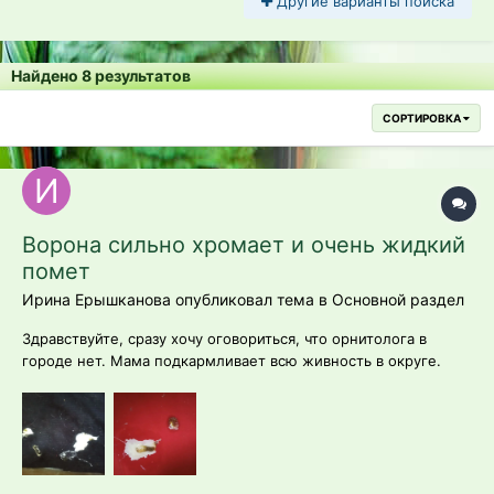
Другие варианты поиска
Найдено 8 результатов
СОРТИРОВКА
Ворона сильно хромает и очень жидкий
помет
Ирина Ерышканова опубликовал тема в
Основной раздел
Здравствуйте, сразу хочу оговориться, что орнитолога в
городе нет. Мама подкармливает всю живность в округе.
Вчера подобрала ворону , думая что это птенец. Но оказалось
, что это взрослая птица, сильно истощенная и с больной
ножкой. Начала кормить её отварным мясом и водой.
Особенно заметно, что во...