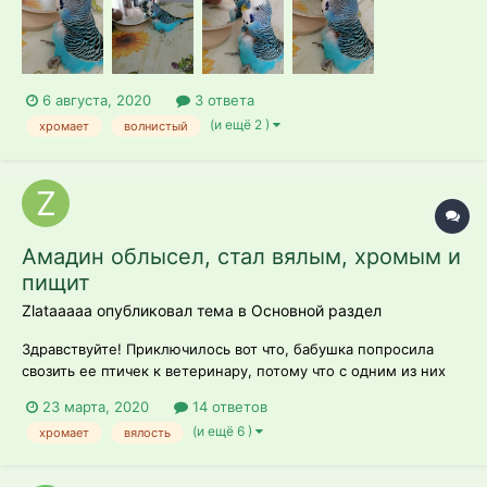
6 августа, 2020
3 ответа
(и ещё 2 )
хромает
волнистый
Амадин облысел, стал вялым, хромым и
пищит
Zlataaaaa опубликовал тема в
Основной раздел
Здравствуйте! Приключилось вот что, бабушка попросила
свозить ее птичек к ветеринару, потому что с одним из них
«что-то не так». Когда сама увидела - была в шоке, он весь
23 марта, 2020
14 ответов
лысый (кроме крылышек), подхрамывает, пищит, почти не
(и ещё 6 )
хромает
вялость
летает, сидит «на корточках» и немного завалившись в бок.
Быстро побежала к...