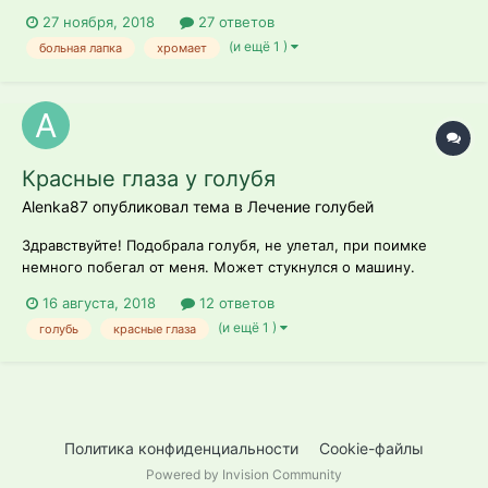
27 ноября, 2018
27 ответов
(и ещё 1 )
больная лапка
хромает
Красные глаза у голубя
Alenka87 опубликовал тема в
Лечение голубей
Здравствуйте! Подобрала голубя, не улетал, при поимке
немного побегал от меня. Может стукнулся о машину.
Открытых ран нет, хромает, одна лапа не подвижна, и крыло
16 августа, 2018
12 ответов
не очень одно..беспокоят красные глаза. Сам не ест не пьет,
(и ещё 1 )
голубь
красные глаза
дала немного воды со шприца и перловки с чечевицей..ещё
от него дурно пахнет)...
Политика конфиденциальности
Cookie-файлы
Powered by Invision Community