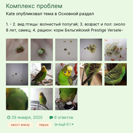
Комплекс проблем
Каtе опубликовал тема в
Основной раздел
1. - 2. вид птицы: волнистый попугай; 3. возраст и пол: около
8 лет, самец; 4. рацион: корм Бельгийский Prestige Versele-
laga, морковь, яблоко; 5. условия содержания птицы: 23
градуса, влажность по идее в норме, световой день: 13 ч.; 6.
настораживающие симптомы: птица...
29 января, 2020
6 ответов
(и ещё 6 )
хвост внизу
перья