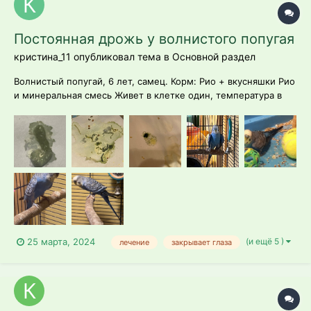
Постоянная дрожь у волнистого попугая
кристина_11 опубликовал тема в
Основной раздел
Волнистый попугай, 6 лет, самец. Корм: Рио + вкусняшки Рио
и минеральная смесь Живет в клетке один, температура в
комнате около 20-25 градусов, когда жарко проветриваю,
световой день ~12 часов. Симптомы: дрожь, дыхание всем
телом, разведенные крылья, зеленый иногда жидки...
(и ещё 5 )
25 марта, 2024
лечение
закрывает глаза