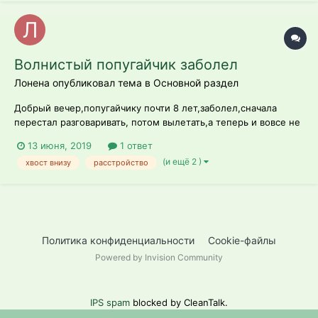
Волнистый попугайчик заболел
Лонена опубликовал тема в
Основной раздел
Добрый вечер,попугайчику почти 8 лет,заболел,сначала
перестал разговаривать, потом вылетать,а теперь и вовсе не
ест,еще и судороги временами накатывают.Заболел сильно
13 июня, 2019
1 ответ
вчера,перестал кушать ,из еды купила неделю назад Новый
(и ещё 2 )
хвост внизу
расстройство
корм vitapol и vitokraft крекер,может в нем проблема?
Политика конфиденциальности
Cookie-файлы
Powered by Invision Community
IPS spam
blocked by CleanTalk.