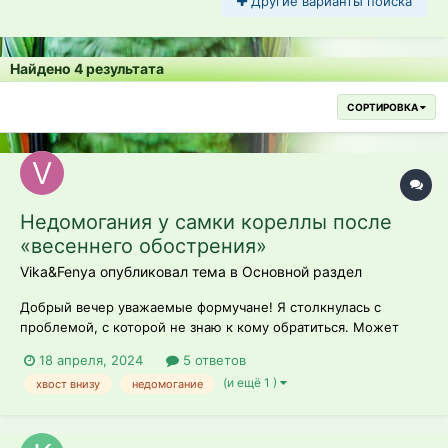
Другие варианты поиска
Найдено 4 результата
СОРТИРОВКА
Недомогания у самки кореллы после
«весеннего обострения»
Vika&Fenya опубликовал тема в
Основной раздел
Добрый вечер уважаемые формучане! Я столкнулась с
проблемой, с которой не знаю к кому обратиться. Может
быть кто-то с таким сталкивался и поделится личным
18 апреля, 2024
5 ответов
опытом со мной. С приходом весны самец кореллы начал
(и ещё 1 )
хвост внизу
недомогание
активно залазить на самку. Малышке 3 года. Когда-то давно в
одной любительской групп...