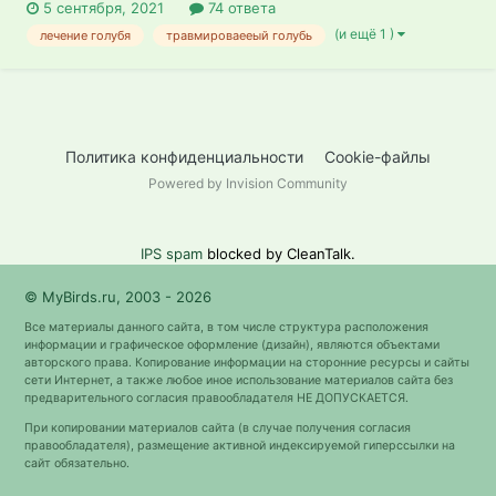
5 сентября, 2021
74 ответа
(и ещё 1 )
лечение голубя
травмироваееый голубь
Политика конфиденциальности
Cookie-файлы
Powered by Invision Community
IPS spam
blocked by CleanTalk.
© MyBirds.ru, 2003 - 2026
Все материалы данного сайта, в том числе структура расположения
информации и графическое оформление (дизайн), являются объектами
авторского права. Копирование информации на сторонние ресурсы и сайты
сети Интернет, а также любое иное использование материалов сайта без
предварительного согласия правообладателя НЕ ДОПУСКАЕТСЯ.
При копировании материалов сайта (в случае получения согласия
правообладателя), размещение активной индексируемой гиперссылки на
сайт обязательно.