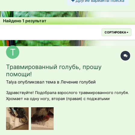
Другие варианты поиска
Найдено 1 результат
СОРТИРОВКА
Травмированный голубь, прошу
помощи!
Talya опубликовал тема в
Лечение голубей
Здравствуйте! Подобрала взрослого травмированного голубя.
Хромает на одну ногу, вторая (правая) с поджатыми
пальчиками, все перья из хвоста вырваны, часть перьев из
правого крыла тоже вырваны и тельце частично без перьев.
Видимо, напал кот, но уже несколько дней назад, т.к. крови и
открытых ра...