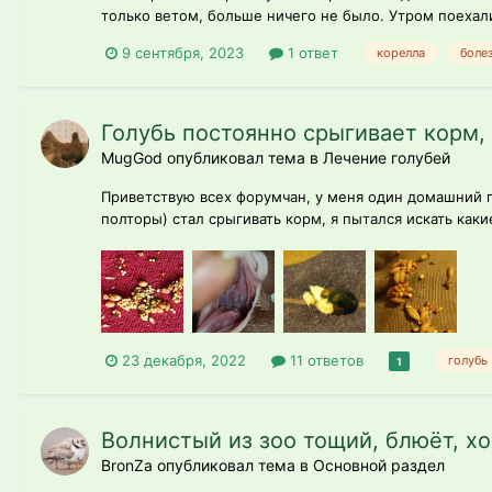
только ветом, больше ничего не было. Утром поехали 
9 сентября, 2023
1 ответ
корелла
боле
Голубь постоянно срыгивает корм, 
MugGod опубликовал тема в
Лечение голубей
Приветствую всех форумчан, у меня один домашний го
полторы) стал срыгивать корм, я пытался искать как
23 декабря, 2022
11 ответов
голубь
1
Волнистый из зоо тощий, блюёт, хо
BronZa опубликовал тема в
Основной раздел