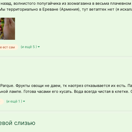
в назад, волнистого попугайчика из зоомагазина в весьма плачевн
ы территориально в Ереване (Армения), тут ветаптек нет (я искала)
(и ещё 5 )
е ест сам
o Parque. Фрукты овощи не даем, тк наотрез отказывается их есть. 
ой лампе. Готова часами его кусать. Вода всегда чистая в клетке. С
(и ещё 1 )
т
евой слизью