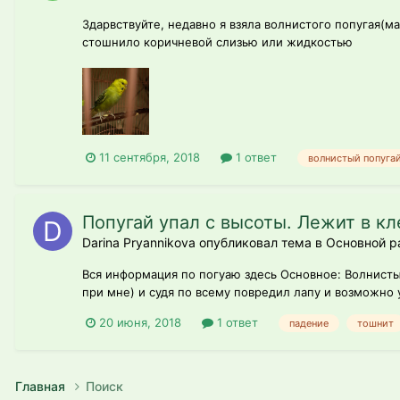
Здарвствуйте, недавно я взяла волнистого попугая(ма
стошнило коричневой слизью или жидкостью
11 сентября, 2018
1 ответ
волнистый попуга
Попугай упал с высоты. Лежит в кл
Darina Pryannikova опубликовал тема в
Основной р
Вся информация по погуаю здесь Основное: Волнистый
при мне) и судя по всему повредил лапу и возможно у
20 июня, 2018
1 ответ
падение
тошнит
Главная
Поиск