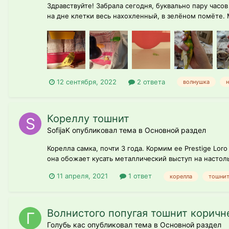
Здравствуйте! Забрала сегодня, буквально пару часо
на дне клетки весь нахохленный, в зелёном помёте. М
12 сентября, 2022
2 ответа
волнушка
н
Кореллу тошнит
SofijaK опубликовал тема в
Основной раздел
Корелла самка, почти 3 года. Кормим ее Prestige Lor
она обожает кусать металлический выступ на настольн
11 апреля, 2021
1 ответ
корелла
тошни
Волнистого попугая тошнит коричн
Голубь кас опубликовал тема в
Основной раздел