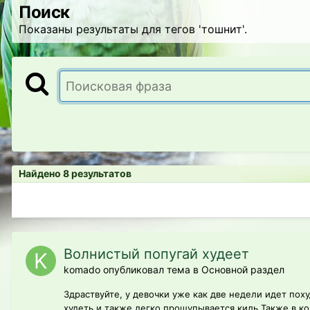
Поиск
Показаны результаты для тегов 'тошнит'.
Найдено 8 результатов
Волнистый попугай худеет
komado опубликовал тема в
Основной раздел
Здраствуйте, у девочки уже как две недели идет по
худеть,и также легко прощупывается киль.Также в кор