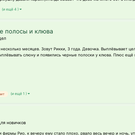
(и ещё 4 )
е полосы и клюва
дел
несколько месяцев. Зовут Рикки, 3 года. Девочка. Выплёвывает 
 выплёвывать слюну и появились черные полоски у клюва. Плюс ещё 
(и ещё 1 )
нит
ля новичков
и фирмы Рио, к вечеру ему стало плохо, рвало весь вечер и ночь, 