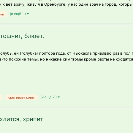
к вет врачу, живу я в Оренбурге, у нас один врач на город, который
(и ещё 1 )
знь
тошнит, блюет.
лубь, ей (голубка) полтора года, от Ньюкасла прививаю раз в пол
ие-то похожие темы, но никакие симптомы кроме рвоты не сходятся.
(и ещё 2 )
срыгивает корм
хлится, хрипит