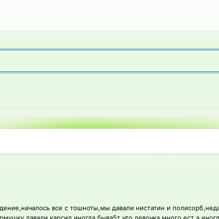
худение,началось все с тошноты,мы давали нистатин и полисорб,н
мушку давали карсил,иногда быва5т что девочка много ест а иногда