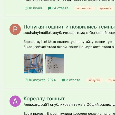
18 июня
34 ответа
волнистик
девочка
Попугая тошнит и появились темны
pechalnyimotilek опубликовал тема в
Основной раз
Здравствуйте! Мою волнистую попугайку тошнит уже 
было ,сейчас стала вялой ,почти не чирикает, стала
10 августа, 2024
2 ответа
попугаи
тош
Кореллу тошнит
Александра51 опубликовал тема в
Общий раздел д
Всем привет. Вчера я купила корелле сладкие палочк