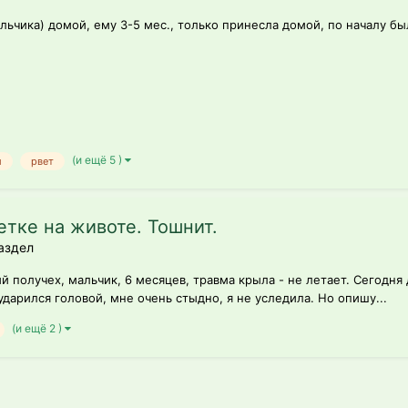
льчика) домой, ему 3-5 мес., только принесла домой, по началу был
(и ещё 5 )
й
рвет
етке на животе. Тошнит.
аздел
 получех, мальчик, 6 месяцев, травма крыла - не летает. Сегодня 
дарился головой, мне очень стыдно, я не уследила. Но опишу...
(и ещё 2 )