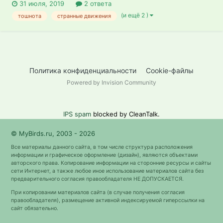
31 июля, 2019
2 ответа
(и ещё 2 )
тошнота
странные движения
Политика конфиденциальности
Cookie-файлы
Powered by Invision Community
IPS spam
blocked by CleanTalk.
© MyBirds.ru, 2003 - 2026
Все материалы данного сайта, в том числе структура расположения
информации и графическое оформление (дизайн), являются объектами
авторского права. Копирование информации на сторонние ресурсы и сайты
сети Интернет, а также любое иное использование материалов сайта без
предварительного согласия правообладателя НЕ ДОПУСКАЕТСЯ.
При копировании материалов сайта (в случае получения согласия
правообладателя), размещение активной индексируемой гиперссылки на
сайт обязательно.