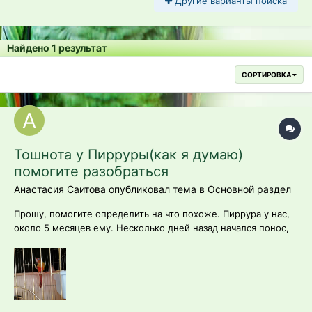
Другие варианты поиска
Найдено 1 результат
СОРТИРОВКА
Тошнота у Пирруры(как я думаю)
помогите разобраться
Анастасия Саитова опубликовал тема в
Основной раздел
Прошу, помогите определить на что похоже. Пиррура у нас,
около 5 месяцев ему. Несколько дней назад начался понос,
хохлиться. Побыли у Вета, прописал лечение. Но спустя 3
дня утром застала его за действиями: сидел на жерди,
приспущены крылья( как бы полностью раслаблены, ниже
лап висели) открыл клюв...