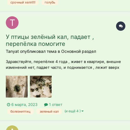
срочный хелп!!!!
голубь
У птицы зелёный кал, падает ,
перепёлка помогите
Tanyat опубликовал тема в
Основной раздел
Здравствуйте, перепёлке 4 года , живет в квартире, внешне
изменений нет, падает часто, и поднимается , лежит вверх
ногами . Пыталась держать на руке она стоит и потом
садится вниз, я так понимаю это слабость или что ? Кушает
нормально вроде, воду пьёт , приходится поднимать.
Гематом нет. Из наблюден...
6 марта, 2023
1 ответ
(и ещё 4 )
болезниптиц
зеленый кал