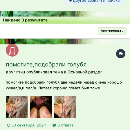
Другие варианты поиска
Найдено 3 результата
СОРТИРОВКА
помогите,подобрали голубя
друг птиц опубликовал тема в
Основной раздел
помогите подобрали голубя две недели назад очень хорошо
кушал/а,и пил/а. Летает хорошо,помет был тоже
нормальным е зеленым коричневым не жидкий,а сегодня не
кушает,не пьет,и появился запах гнили из клюва.!Вообще не
активен/а Хотя он/а все время нахохлившись сидел/а и
спала,максимум кушал/а и пи...
30 сентября, 2024
3 ответа