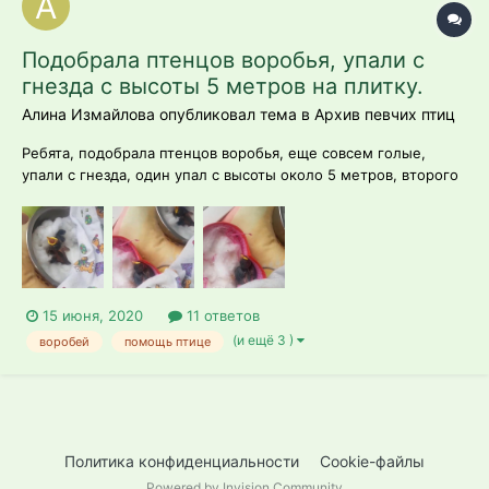
Подобрала птенцов воробья, упали с
гнезда с высоты 5 метров на плитку.
Алина Измайлова опубликовал тема в
Архив певчих птиц
Ребята, подобрала птенцов воробья, еще совсем голые,
упали с гнезда, один упал с высоты около 5 метров, второго
сняли сами, т.к он висел вниз головой, заципившись за
гнездо(возможно на волоске) 2 часа. Про кормление все
прочитала, интересует другой вопрос. У того, который упал
сильно наклонена шея,...
15 июня, 2020
11 ответов
(и ещё 3 )
воробей
помощь птице
Политика конфиденциальности
Cookie-файлы
Powered by Invision Community