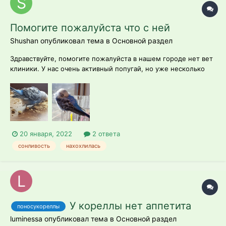
Помогите пожалуйста что с ней
Shushan опубликовал тема в
Основной раздел
Здравствуйте, помогите пожалуйста в нашем городе нет вет
клиники. У нас очень активный попугай, но уже несколько
дней она постоянно хочет спать, немножко нахохленная. Она
не совскм пассивная, но прежней активности нет. У клюва
выпали перья. Ещё хвост у неё приподнятый. С аппетитом и
помятом все в п...
20 января, 2022
2 ответа
сонливость
нахохлилась
У кореллы нет аппетита
поносукореллы
luminessa опубликовал тема в
Основной раздел