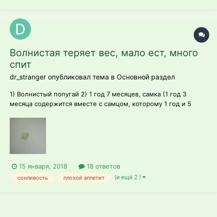
Волнистая теряет вес, мало ест, много
спит
dr_stranger опубликовал тема в
Основной раздел
1) Волнистый попугай 2) 1 год 7 месяцев, самка (1 год 3
месяца содержится вместе с самцом, которому 1 год и 5
месяцев) 3) - зерновая смесь Prestige Budgies (Versele-Laga,
ежедневно, 2 кормушки по полторы чайной ложки) -
морковь (ежедневно) - мел, сепия - минеральная доб...
15 января, 2018
18 ответов
(и ещё 2 )
сонливость
плохой аппетит