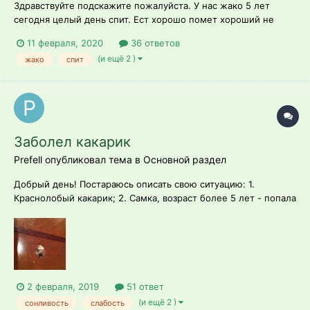
Здравствуйте подскажите пожалуйста. У нас жако 5 лет
сегодня целый день спит. Ест хорошо помет хороший не
активный что это может быть?? Подскажите пожалуйста...
11 февраля, 2020
36 ответов
(и ещё 2 )
жако
спит
Заболел какарик
Prefell опубликовал тема в
Основной раздел
Добрый день! Постараюсь описать свою ситуацию: 1.
Краснолобый какарик; 2. Самка, возраст более 5 лет - попала
к нам взрослой 5 лет назад; 3. Корм Versele Laga Prestige big
parakeets, ежедневно запаренный овёс, фрукты или овощи
(яблоко, морковь, апельсин, гранат);...
2 февраля, 2019
51 ответ
(и ещё 2 )
сонливость
слабость