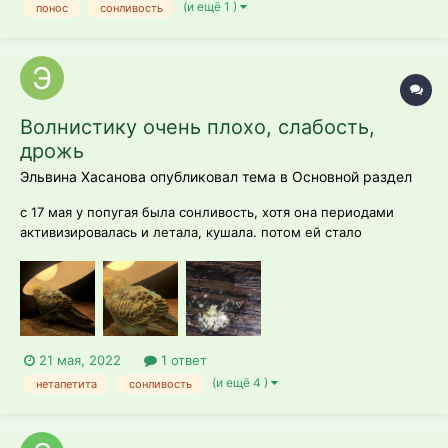
(и ещё 1 )
понос
сонливость
Волнистику очень плохо, слабость,
дрожь
Эльвина Хасанова опубликовал тема в
Основной раздел
с 17 мая у попугая была сонливость, хотя она периодами
активизировалась и летала, кушала. потом ей стало
становиться все хуже, до вчерашнего дня, как я дала ей
мелоксикам(0.1мл препарата развела до 1 мл воды и дала
одну капельку как вчера вечером так и сегодня утром),
давала энтеросгель раза 3,сегод...
21 мая, 2022
1 ответ
(и ещё 4 )
нетапетита
сонливость