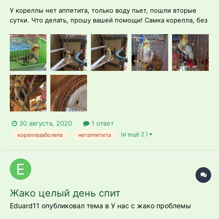
У кореллы нет аппетита, только воду пьет, пошли вторые
сутки. Что делать, прошу вашей помощи! Самка корелла, без
партнера, возраст 11 лет, ест сухой корм, лакомства, чумизу,
овощи и фрукты, из человеческой еды- каши, картофель
отварной, хлеб, яйцо белок. Позавчера после обеда
заметила, что...
30 августа, 2020
1 ответ
(и ещё 2 )
кореллазаболела
нетаппетита
Жако целый день спит
Eduard11 опубликовал тема в
У нас с жако проблемы