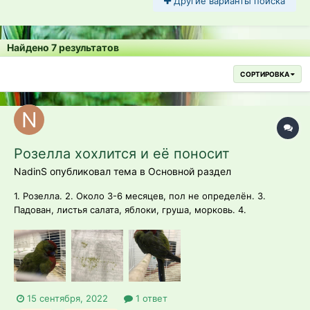
Другие варианты поиска
Найдено 7 результатов
СОРТИРОВКА
Розелла хохлится и её поносит
NadinS опубликовал тема в
Основной раздел
1. Розелла. 2. Около 3-6 месяцев, пол не определён. 3.
Падован, листья салата, яблоки, груша, морковь. 4.
Температура около 22-24 градусов, влажность около 50%,
световой день около 14 часов. 5. Птица приобретена за
птичьем рынке, неделю назад. 5 дней был бодр и весел,
немного пел...
15 сентября, 2022
1 ответ