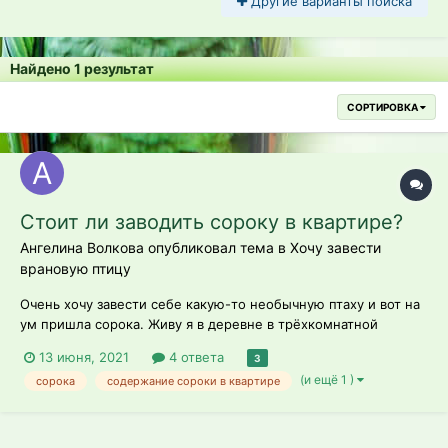
Другие варианты поиска
Найдено 1 результат
СОРТИРОВКА
Стоит ли заводить сороку в квартире?
Ангелина Волкова опубликовал тема в
Хочу завести
врановую птицу
Очень хочу завести себе какую-то необычную птаху и вот на
ум пришла сорока. Живу я в деревне в трёхкомнатной
квартире, из животных проживают кошка, ручной голубь и
13 июня, 2021
4 ответа
3
попугай корелла тоже ручной. Кошка птиц не трогает, голубь
(и ещё 1 )
сорока
содержание сороки в квартире
иногда её саму гоняет. Клетку скорее всего сделаем сами,
размеры 80 высота, 6...