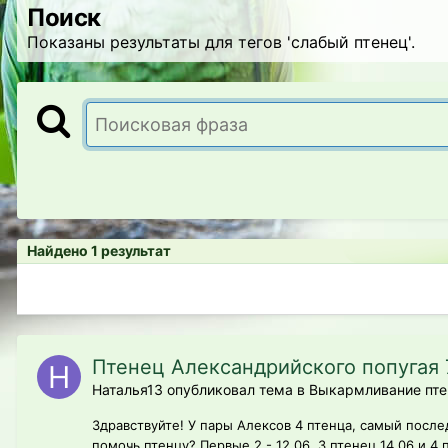
Поиск
Показаны результаты для тегов 'слабый птенец'.
Найдено 1 результат
Птенец Александрийского попугая 7
Наталья13 опубликовал тема в
Выкармливание пте
Здравствуйте! У пары Алексов 4 птенца, самый посл
помочь птенцу? Первые 2 - 12.06, 3 птенец 14.06 и 4 