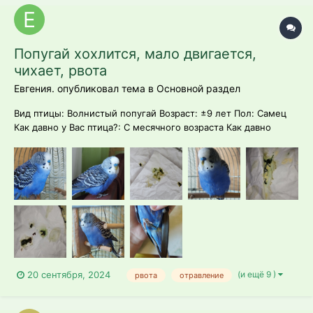
Попугай хохлится, мало двигается,
чихает, рвота
Евгения. опубликовал тема в
Основной раздел
Вид птицы: Волнистый попугай Возраст: ±9 лет Пол: Самец
Как давно у Вас птица?: С месячного возраста Как давно
заболела?: началась вялость 2-3 недели назад, (сейчас
появилась рвота, плохой помет) Если уже лечили, то чем -
подробно: самостоятельно не лечили Делали ли ана...
(и ещё 9 )
20 сентября, 2024
рвота
отравление