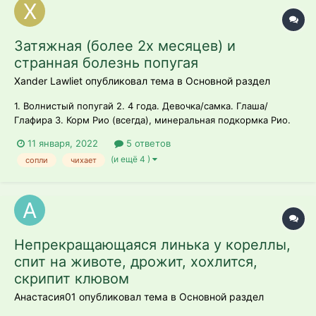
Затяжная (более 2х месяцев) и
странная болезнь попугая
Xander Lawliet опубликовал тема в
Основной раздел
1. Волнистый попугай 2. 4 года. Девочка/самка. Глаша/
Глафира 3. Корм Рио (всегда), минеральная подкормка Рио.
Раз в полгода или по симптомам Гамавит. Однажды давали
11 января, 2022
5 ответов
Радостин. Овощи (морковь, перец болгарский, реже огурец),
(и ещё 4 )
сопли
чихает
фрукты (яблоки), веточный корм со своего участка (яблоня,
смородин...
Непрекращающаяся линька у кореллы,
спит на животе, дрожит, хохлится,
скрипит клювом
Анастасия01 опубликовал тема в
Основной раздел