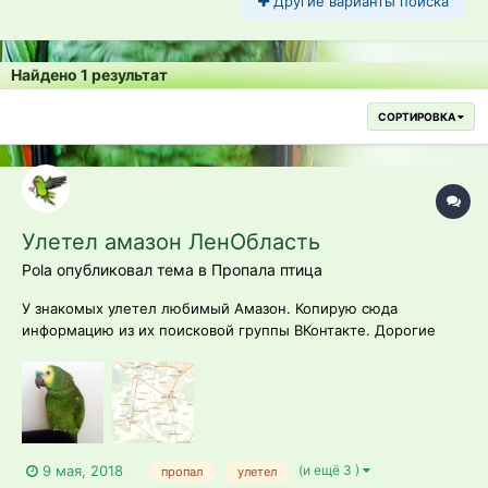
Другие варианты поиска
Найдено 1 результат
СОРТИРОВКА
Улетел амазон ЛенОбласть
Pola опубликовал тема в
Пропала птица
У знакомых улетел любимый Амазон. Копирую сюда
информацию из их поисковой группы ВКонтакте. Дорогие
форумчане, помогите, пожалуйста, распространением
информации! «Случилось всё 15го апреля. Отправная точка
поиска – деревня Куйдузи. Наш Троша улетел около часа дня.
В этот день, пройдя...
(и ещё 3 )
9 мая, 2018
пропал
улетел