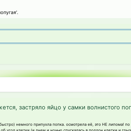
опугая'.
ся, застряло яйцо у самки волнистого поп
 быстро) немного припухла попка. осмотрела её, это НЕ липома! п
б угол клетки (и днем и ночью спускалась в поддон клетки и грызл