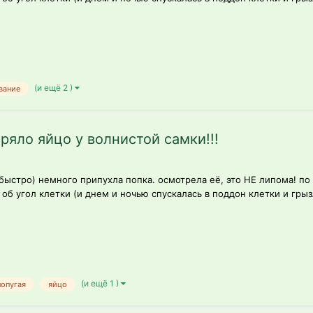
(и ещё 2 )
вание
яло яйцо у волнистой самки!!!
 быстро) немного припухла попка. осмотрела её, это НЕ липома! п
б угол клетки (и днем и ночью спускалась в поддон клетки и грызл
(и ещё 1 )
попугая
яйцо