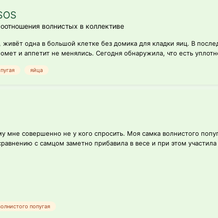
SOS
оотношения волнистых в коллективе
, живёт одна в большой клетке без домика для кладки яиц. В посл
омет и аппетит не менялись. Сегодня обнаружила, что есть уплотне
опугая
яйца
му мне совершенно не у кого спросить. Моя самка волнистого попуг
 сравнению с самцом заметно прибавила в весе и при этом участила 
волнистого попугая