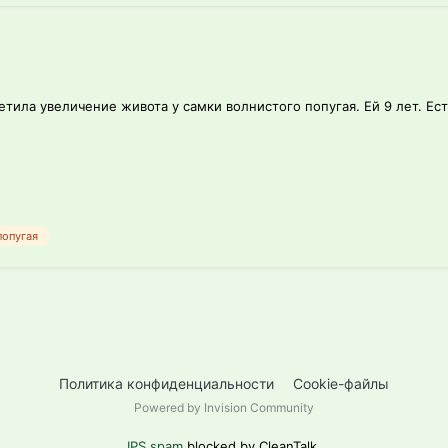
тила увеличение живота у самки волнистого попугая. Ей 9 лет. Ест v
попугая
Политика конфиденциальности
Cookie-файлы
Powered by Invision Community
IPS spam
blocked by CleanTalk.