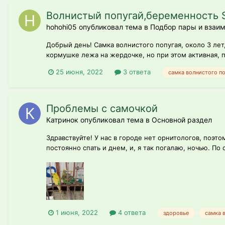
Волнистый попугай,беременность 
hohohi05 опубликовал тема в
Подбор пары и взаим
Добрый день! Самка волнистого попугая, около 3 лет
кормушке лежа на жердочке, но при этом активная, п
25 июня, 2022
3 ответа
самка волнистого п
Проблемы с самочкой
Катринок опубликовал тема в
Основной раздел
Здравствуйте! У нас в городе нет орнитологов, поэто
постоянно спать и днем, и, я так погалаю, ночью. По
1 июня, 2022
4 ответа
здоровье
самка 