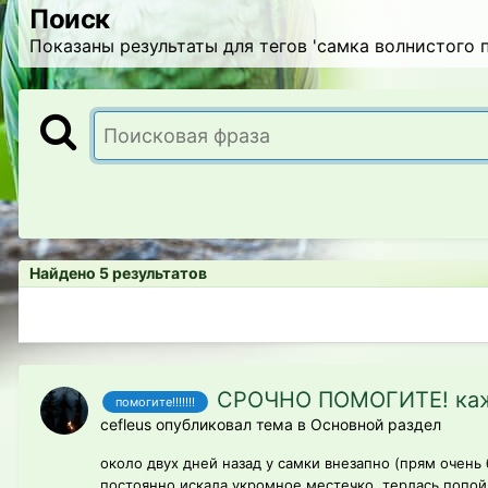
Поиск
Показаны результаты для тегов 'самка волнистого п
Найдено 5 результатов
СРОЧНО ПОМОГИТЕ! кажет
помогите!!!!!!!
cefleus опубликовал тема в
Основной раздел
около двух дней назад у самки внезапно (прям очень
постоянно искала укромное местечко, терлась попой о