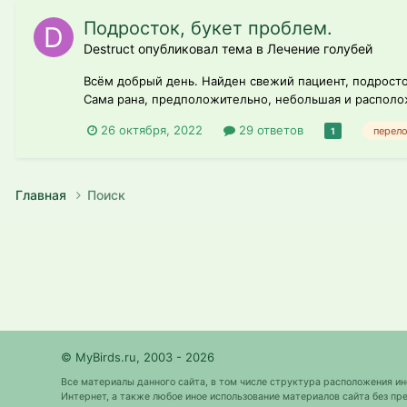
Подросток, букет проблем.
Destruct опубликовал тема в
Лечение голубей
Всём добрый день. Найден свежий пациент, подросто
Сама рана, предположительно, небольшая и расположе
26 октября, 2022
29 ответов
перел
1
Главная
Поиск
© MyBirds.ru, 2003 - 2026
Все материалы данного сайта, в том числе структура расположения и
Интернет, а также любое иное использование материалов сайта без 