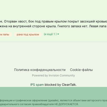
к. Оторван хвост, бок под правым крылом покрыт засохшей кровью.
на на внутренней стороне крыла. Гнилого запаха нет. Левая лапа -
(и ещё 1 )
ом лапы
рана под крылом
Политика конфиденциальности
Cookie-файлы
Powered by Invision Community
IPS spam
blocked by CleanTalk.
нформации и графическое оформление (дизайн), являются объектами авторского пра
предварительного согласия правообладателя НЕ ДОПУСКАЕТСЯ.