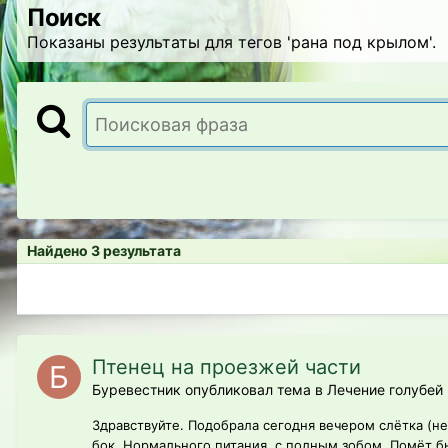
Поиск
Показаны результаты для тегов 'рана под крылом'.
Найдено 3 результата
Птенец на проезжей части
Буревестник опубликовал тема в
Лечение голубей
Здравствуйте. Подобрала сегодня вечером слётка (н
бок. Нормального питания, с полным зобом. Помёт был