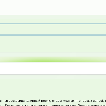
ежная восковица, длинный носик, следы желтых птенцовых волос), 
. Глаза, клюв, клоака, перо в принципе чистые. Одну муху-паразит