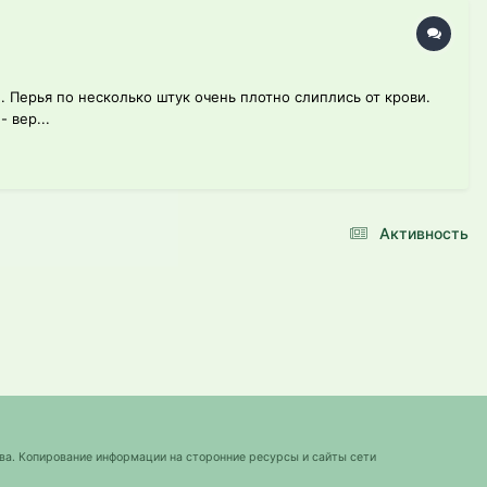
 Перья по несколько штук очень плотно слиплись от крови.
 вер...
Активность
ва. Копирование информации на сторонние ресурсы и сайты сети