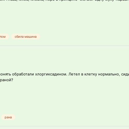
ылом
сбила машина
и понять обработали хлоргиксадином. Летел в клетку нормально, си
 раной?
рана