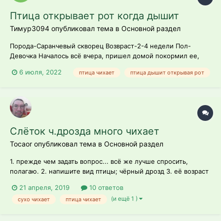
Птица открывает рот когда дышит
Тимур3094 опубликовал тема в
Основной раздел
Порода-Саранчевый скворец Возвраст-2-4 недели Пол-
Девочка Началось всё вчера, пришел домой покормил ее,
чувствовала она себя бодро бегала по дому прыгала.
6 июля, 2022
птица чихает
птица дышит открывая рот
Покормил червями(Сейчас уже не кормлю червями только
мухами/саранчей/зернами размоченными в воде Напоил ее,
потом ушел п...
Слёток ч.дрозда много чихает
Tocaor опубликовал тема в
Основной раздел
1. прежде чем задать вопрос... всё же лучше спросить,
полагаю. 2. напишите вид птицы; чёрный дрозд 3. её возраст
и пол; слёток, предположительно самец. 4. подробно
21 апреля, 2019
10 ответов
распишите рацион (с указанием названий кормов и
(и ещё 1 )
сухо чихает
птица чихает
витаминных препаратов); Мешанка: куриное яйцо+варёное
куриное сердце...