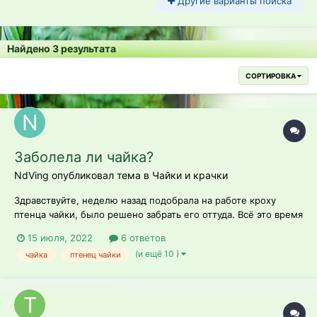
Другие варианты поиска
Найдено 3 результата
СОРТИРОВКА
Заболела ли чайка?
NdVing опубликовал тема в
Чайки и крачки
Здравствуйте, неделю назад подобрала на работе кроху
птенца чайки, было решено забрать его оттуда. Всё это время
с птицем было все хорошо, кормили белой рыбой,
15 июля, 2022
6 ответов
креветками, варёными яйцами, пару раз дали мелкую
(и ещё 10 )
чайка
птенец чайки
говядину и разок кошачий корм для котят. Два дня назад
начал плохо кушать, сегодня начал...