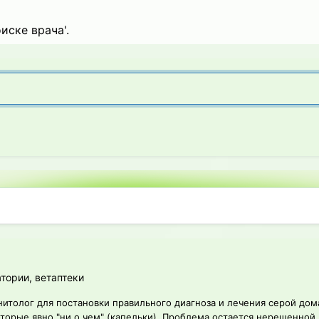
иске врача'.
атории, ветаптеки
итолог для постановки правильного диагноза и лечения серой дома
торые явно "ни о чем" (капельки). Проблема остается нерешенной