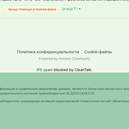
(и ещё 7 )
прошу помощи в поиске врача
Политика конфиденциальности
Cookie-файлы
Powered by Invision Community
IPS spam
blocked by CleanTalk.
нформации и графическое оформление (дизайн), являются объектами авторского пра
предварительного согласия правообладателя НЕ ДОПУСКАЕТСЯ.
ообладателя), размещение активной индексируемой гиперссылки на сайт обязательн