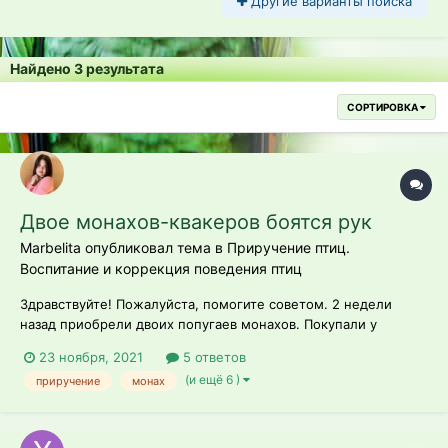
Другие варианты поиска
Найдено 3 результата
СОРТИРОВКА
Двое монахов-квакеров боятся рук
Marbelita опубликовал тема в
Приручение птиц.
Воспитание и коррекция поведения птиц
Здравствуйте! Пожалуйста, помогите советом. 2 недели
назад приобрели двоих попугаев монахов. Покупали у
заводчика, который утверждал, что они выкормыши и им 2
23 ноября, 2021
5 ответов
месяца, мол ручные. 2 недели хожу вокруг них,
(и ещё 6 )
приручение
монах
разговариваю, угощаю яблочком и другими вкусняшками.
Они абсолютно с...