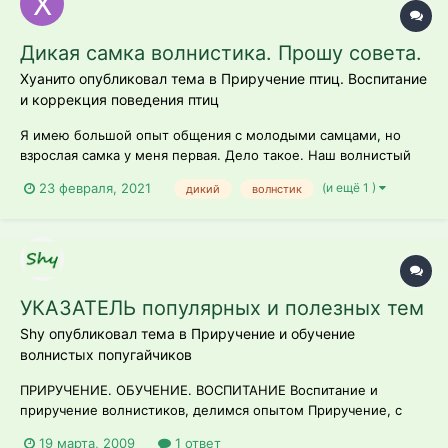
Дикая самка волнистика. Прошу совета.
Хуанито опубликовал тема в
Приручение птиц. Воспитание
и коррекция поведения птиц
Я имею большой опыт общения с молодыми самцами, но
взрослая самка у меня первая. Дело такое. Наш волнистый
Кузька давно всех достал тем, что всё подряд кормит и
(и ещё 1 )
23 февраля, 2021
дикий
волнстик
топчет. Все советовали купить самочку. И вот я её купил. Со
слов хозяйки птице 7 месяцев, она вольерного содержания,
жила в компан...
УКАЗАТЕЛЬ популярных и полезных тем
Shy опубликовал тема в
Приручение и обучение
волнистых попугайчиков
ПРИРУЧЕНИЕ. ОБУЧЕНИЕ. ВОСПИТАНИЕ Воспитание и
приручение волнистиков, делимся опытом Приручение, с
чего начать Первый полет. Когда выпускать? Как
19 марта, 2009
1 ответ