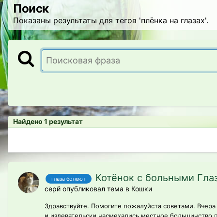
Поиск
Показаны результаты для тегов 'плёнка на глазах'.
Найдено 1 результат
Котёнок с больными Гла
глаза болеют
серй опубликовал тема в
Кошки
Здравствуйте. Помогите пожалуйста советами. Вчера 
и издевательски насмехались местное большинство пр