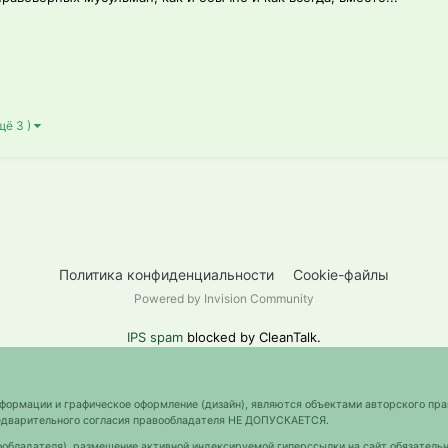
щё 3 )
Политика конфиденциальности
Cookie-файлы
Powered by Invision Community
IPS spam
blocked by CleanTalk.
нформации и графическое оформление (дизайн), являются объектами авторского пра
предварительного согласия правообладателя НЕ ДОПУСКАЕТСЯ.
ообладателя), размещение активной индексируемой гиперссылки на сайт обязательн