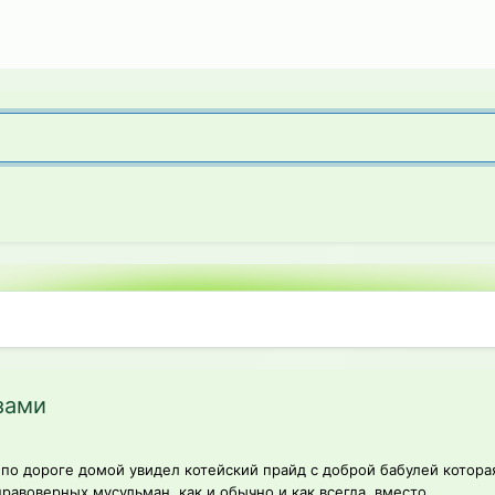
зами
по дороге домой увидел котейский прайд с доброй бабулей которая 
авоверных мусульман, как и обычно и как всегда, вместо...