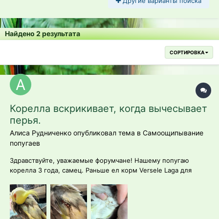
Другие варианты поиска
Найдено 2 результата
СОРТИРОВКА
Корелла вскрикивает, когда вычесывает
перья.
Алиса Рудниченко опубликовал тема в
Самоощипывание
попугаев
Здравствуйте, уважаемые форумчане! Нашему попугаю
корелла 3 года, самец. Раньше ел корм Versele Laga для
средних попугаев, последние несколько месяцев перевели
на корм Seven Seeds. В клетке висит минеральный камень,
чумиза. Стараемся давать зелень и фрукты. В сентябре 2023
г...