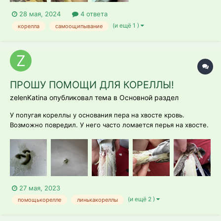
28 мая, 2024
4 ответа
(и ещё 1 )
корелла
самоощипывание
ПРОШУ ПОМОЩИ ДЛЯ КОРЕЛЛЫ!
zelenKatina опубликовал тема в
Основной раздел
У попугая кореллы у основания пера на хвосте кровь.
Возможно повредил. У него часто ломается перья на хвосте.
Вижу три -четыри надломанных пера. 2 дня заметно
чухается, чистится. Менее активный чем обычно. Что делать
? Помогите пожалуйста
27 мая, 2023
(и ещё 2 )
помощькорелле
линькакореллы