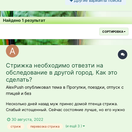
Другие варианты поиска
Найдено 1 результат
СОРТИРОВКА
Стрижка необходимо отвезти на
обследование в другой город. Как это
сделать?
AlexPush опубликовал тема в
Прогулки, поездки, отпуск с
птицей и без
Несколько дней назад муж принес домой птенца стрижа.
Слабый истощенный. Сейчас состояние лучше, но его нужно
отвезти в другой город на обследование.Орнитологов в
30 августа, 2022
нашем городе нет. Веткдиникии нашего города и браться не
(и ещё 3 )
стриж
перевозка стрижа
хотят даже просто проконсультировать. Дорога 4 часа в одну