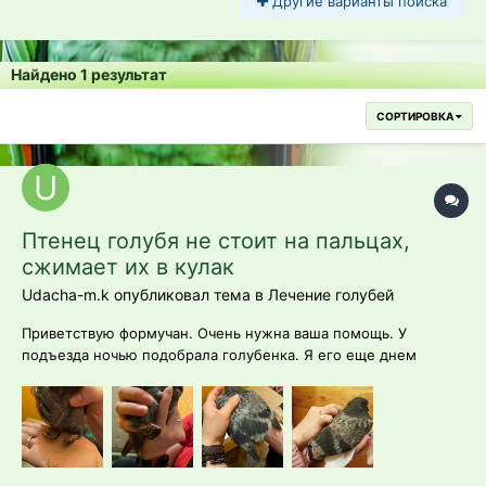
Другие варианты поиска
Найдено 1 результат
СОРТИРОВКА
Птенец голубя не стоит на пальцах,
сжимает их в кулак
Udacha-m.k опубликовал тема в
Лечение голубей
Приветствую формучан. Очень нужна ваша помощь. У
подъезда ночью подобрала голубенка. Я его еще днем
заприметила, что он ходил по проезжей части в то время,
как все голуби полетели на газон есть зерно (я
подкармливаю). Голубенок был без хвоста, торчало всего
одно перо. Ночью вышла кормить кошк...