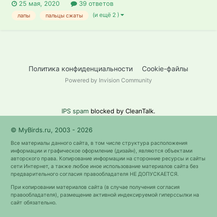
25 мая, 2020
39 ответов
(и ещё 2 )
лапы
пальцы сжаты
Политика конфиденциальности
Cookie-файлы
Powered by Invision Community
IPS spam
blocked by CleanTalk.
© MyBirds.ru, 2003 - 2026
Все материалы данного сайта, в том числе структура расположения
информации и графическое оформление (дизайн), являются объектами
авторского права. Копирование информации на сторонние ресурсы и сайты
сети Интернет, а также любое иное использование материалов сайта без
предварительного согласия правообладателя НЕ ДОПУСКАЕТСЯ.
При копировании материалов сайта (в случае получения согласия
правообладателя), размещение активной индексируемой гиперссылки на
сайт обязательно.