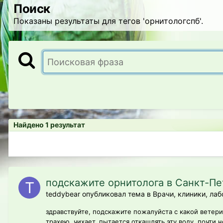
Поиск
Показаны результаты для тегов 'орнитологспб'.
Найдено 1 результат
подскажите орнитолога в Санкт-Пе
teddybear опубликовал тема в
Врачи, клиники, лаб
здравствуйте, подскажите пожалуйста с какой ветер
трахею, чихает, пытается откашлять эту воду, почти