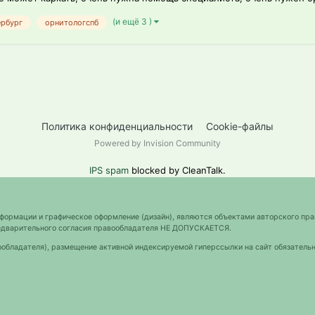
(и ещё 3 )
ербург
орнитологспб
Политика конфиденциальности
Cookie-файлы
Powered by Invision Community
IPS spam
blocked by CleanTalk.
нформации и графическое оформление (дизайн), являются объектами авторского пра
предварительного согласия правообладателя НЕ ДОПУСКАЕТСЯ.
ообладателя), размещение активной индексируемой гиперссылки на сайт обязательн