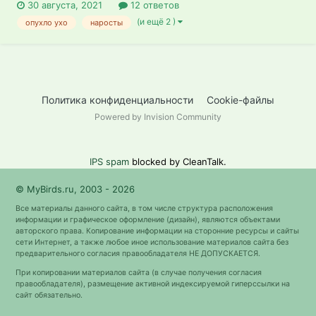
30 августа, 2021
12 ответов
(и ещё 2 )
опухло ухо
наросты
Политика конфиденциальности
Cookie-файлы
Powered by Invision Community
IPS spam
blocked by CleanTalk.
© MyBirds.ru, 2003 - 2026
Все материалы данного сайта, в том числе структура расположения
информации и графическое оформление (дизайн), являются объектами
авторского права. Копирование информации на сторонние ресурсы и сайты
сети Интернет, а также любое иное использование материалов сайта без
предварительного согласия правообладателя НЕ ДОПУСКАЕТСЯ.
При копировании материалов сайта (в случае получения согласия
правообладателя), размещение активной индексируемой гиперссылки на
сайт обязательно.