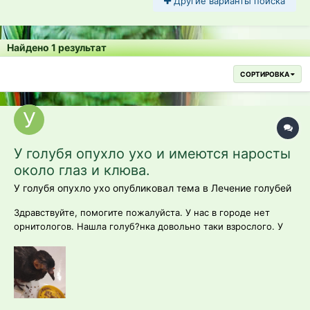
Другие варианты поиска
Найдено 1 результат
СОРТИРОВКА
У голубя опухло ухо и имеются наросты
около глаз и клюва.
У голубя опухло ухо опубликовал тема в
Лечение голубей
Здравствуйте, помогите пожалуйста. У нас в городе нет
орнитологов. Нашла голуб?нка довольно таки взрослого. У
него какие-то наросты около глаз и клюва. Думала, что это
гнойники, но нет. Возможно голубиная оспа. Но больше
всего меня беспокоит его ухо. Оно очень сильно опухшее и
кажется становится вс?...