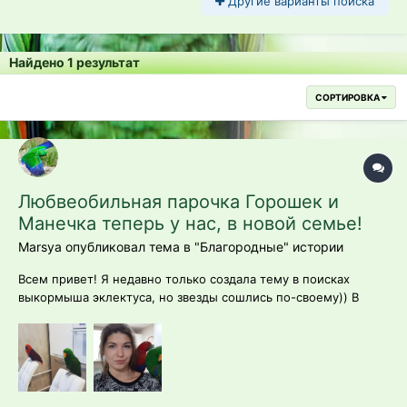
Другие варианты поиска
Найдено 1 результат
СОРТИРОВКА
Любвеобильная парочка Горошек и
Манечка теперь у нас, в новой семье!
Marsya опубликовал тема в
"Благородные" истории
Всем привет! Я недавно только создала тему в поисках
выкормыша эклектуса, но звезды сошлись по-своему)) В
общем-то я много где и у кого искала, встала на очередь, но
долго ждать не пришлось. Подвернулось объявление о
продаже состоявшейся взрослой пары (ну как взрослой, 4 и 6
лет). Нахо...