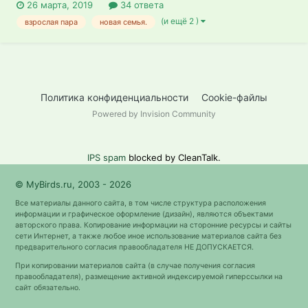
26 марта, 2019
34 ответа
(и ещё 2 )
взрослая пара
новая семья.
Политика конфиденциальности
Cookie-файлы
Powered by Invision Community
IPS spam
blocked by CleanTalk.
© MyBirds.ru, 2003 - 2026
Все материалы данного сайта, в том числе структура расположения
информации и графическое оформление (дизайн), являются объектами
авторского права. Копирование информации на сторонние ресурсы и сайты
сети Интернет, а также любое иное использование материалов сайта без
предварительного согласия правообладателя НЕ ДОПУСКАЕТСЯ.
При копировании материалов сайта (в случае получения согласия
правообладателя), размещение активной индексируемой гиперссылки на
сайт обязательно.