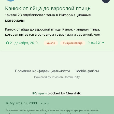
Канюк от яйца до взрослой птицы
1sveta123 опубликовал тема в
Информационные
материалы
Канюк от яйца до взрослой птицы Канюк - хищная птица,
которая питается в основном грызунами и саранчой, чем
оказывает неоценимую пользу сельскому хозяйству.
(и ещё 2 )
21 декабря, 2019
канюк
хищная птица
Политика конфиденциальности
Cookie-файлы
Powered by Invision Community
IPS spam
blocked by CleanTalk.
© MyBirds.ru, 2003 - 2026
Все материалы данного сайта, в том числе структура расположения