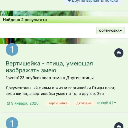
Другие варианты поиска
Найдено 2 результата
СОРТИРОВКА
Вертишейка - птица, умеющая
изображать змею
1sveta123 опубликовал тема в
Другие птицы
Документальный фильм о жизни вертишейки Птицы поют,
змеи шипят, а вертишейка умеет и то, и другое. Эта
небольшая птичка полна удивительных противоречий.
(и ещё 4 )
9 января, 2020
вертишейка
дятловые
Внешне она напоминает воробья, а относится к семейству
дятловых, хотя свои гнёзда не выдалбливает, а занимает
готовые. К примеру, брошенные ду...