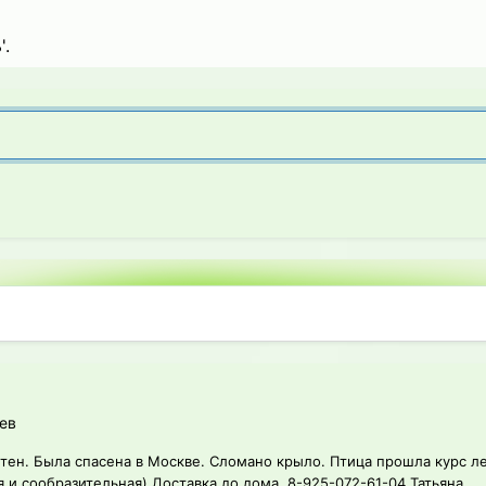
'.
ев
тен. Была спасена в Москве. Сломано крыло. Птица прошла курс ле
я и сообразительная) Доставка до дома. 8-925-072-61-04 Татьяна