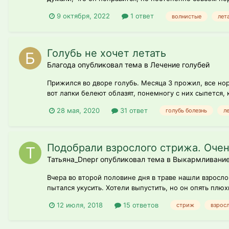
9 октября, 2022
1 ответ
волнистые
лет
Голубь не хочет летать
Благода опубликовал тема в
Лечение голубей
Прижился во дворе голубь. Месяца 3 прожил, все нор
вот лапки белеют облазят, понемногу с них сыпется, 
28 мая, 2020
31 ответ
голубь болезнь
л
Подобрали взрослого стрижа. Оче
Татьяна_Dnepr опубликовал тема в
Выкармливание
Вчера во второй половине дня в траве нашли взрослог
пытался укусить. Хотели выпустить, но он опять плюх
12 июля, 2018
15 ответов
стриж
взрос