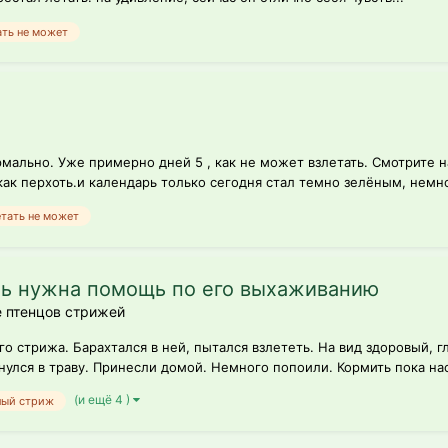
ать не может
мально. Уже примерно дней 5 , как не может взлетать. Смотрите на
как перхоть.и календарь только сегодня стал темно зелёным, немно
етать не может
нь нужна помощь по его выхаживанию
 птенцов стрижей
о стрижа. Барахтался в ней, пытался взлететь. На вид здоровый, г
нулся в траву. Принесли домой. Немного попоили. Кормить пока нас
(и ещё 4 )
лый стриж