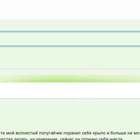
лете мой волнистый попугайчик поранил себе крыло и больше не мо
естал летать. на удивление, сейчас он отлично себя чувств...