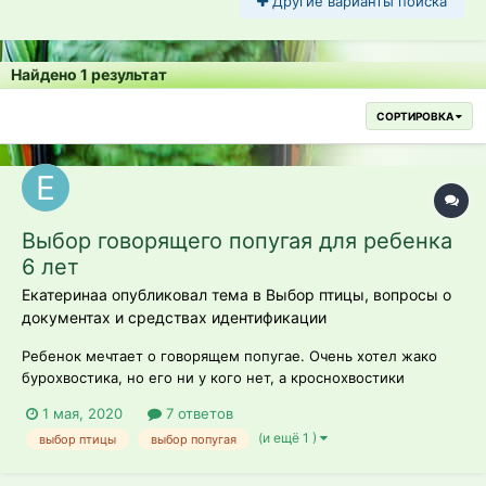
Другие варианты поиска
Найдено 1 результат
СОРТИРОВКА
Выбор говорящего попугая для ребенка
6 лет
Екатеринаа опубликовал тема в
Выбор птицы, вопросы о
документах и средствах идентификации
Ребенок мечтает о говорящем попугае. Очень хотел жако
бурохвостика, но его ни у кого нет, а кроснохвостики
слишком дорогие для меня. Посоветуйте, пожалуйста,
1 мая, 2020
7 ответов
разговорчивую, обучаемую, не опасную, не агрессивную,
(и ещё 1 )
выбор птицы
выбор попугая
любящую общение птичку. Ребенок очень
ответственный,увлекающийся изучением пт...