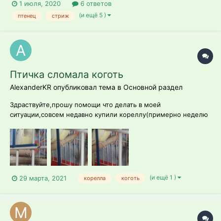
1 июля, 2020
6 ответов
(и ещё 5 )
птенец
стриж
Птичка сломала коготь
AlexanderKR опубликовал тема в
Основной раздел
Здраствуйте,прошу помощи что делать в моей
ситуации,совсем недавно купили кореллу(примерно неделю
назад) попугай оказался очень активным,мы этому очень
обрадовались,прыгал по всей клетке,чирикал,и вот заметил
что он сидит на месте и подгинает лапку,и у него сломан
коготок,по клетке не бегает только...
(и ещё 1 )
29 марта, 2021
корелла
коготь