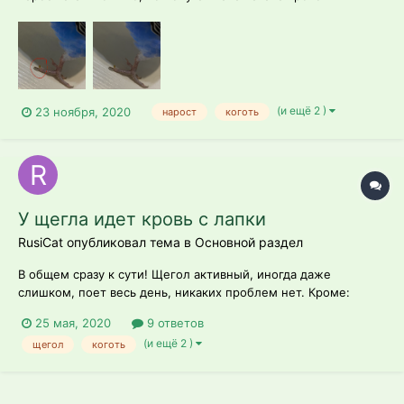
сильнее, хромает, спит на одной лапке. Что делать?
Ванночки, мази, помогите нам ??
(и ещё 2 )
23 ноября, 2020
нарост
коготь
У щегла идет кровь с лапки
RusiCat опубликовал тема в
Основной раздел
В общем сразу к сути! Щегол активный, иногда даже
слишком, поет весь день, никаких проблем нет. Кроме:
только-что чистил клетку, ну и он как обычно по прутьям
25 мая, 2020
9 ответов
метался эту минуту. Поставил и у него начала капать кровь.
(и ещё 2 )
щегол
коготь
Сначала испугался, подумал что помет. Взял в руки,
осмотрел, кровь идет прямо из м...