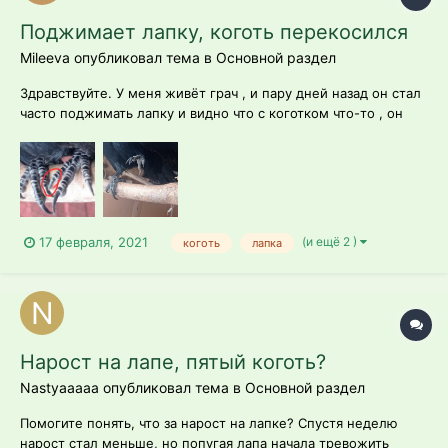
Поджимает лапку, коготь перекосился
Mileeva опубликовал тема в
Основной раздел
Здравствуйте. У меня живёт грач , и пару дней назад он стал
часто поджимать лапку и видно что с коготком что-то , он
перекосился в сторону ( если трогать - не шатается) . Что с
этим делать?( И ещё одно , грач последние дни начал будто
брызгать слюной, клацает клювом будто пытаетс...
(и ещё 2 )
17 февраля, 2021
коготь
лапка
Нарост на лапе, пятый коготь?
Nastyaaaaa опубликовал тема в
Основной раздел
Помогите понять, что за нарост на лапке? Спустя неделю
нарост стал меньше, но попугая лапа начала тревожить