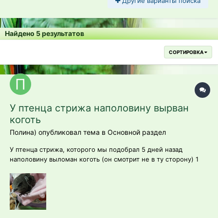
Другие варианты поиска
Найдено 5 результатов
СОРТИРОВКА
У птенца стрижа наполовину вырван
коготь
Полина) опубликовал тема в
Основной раздел
У птенца стрижа, которого мы подобрал 5 дней назад
наполовину выломан коготь (он смотрит не в ту сторону) 1
день назад он перестал глотать еду (кормим яйцами
муравьев в основном + мучные черви) все выплёвывает, хотя
по сравнению с предыдущими днями он стал активен, когда
я его выношу из его коробки...