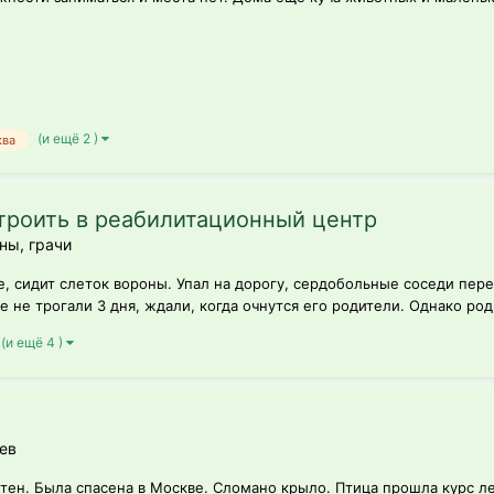
(и ещё 2 )
ква
троить в реабилитационный центр
ны, грачи
ке, сидит слеток вороны. Упал на дорогу, сердобольные соседи пере
е не трогали 3 дня, ждали, когда очнутся его родители. Однако род
(и ещё 4 )
ев
тен. Была спасена в Москве. Сломано крыло. Птица прошла курс ле