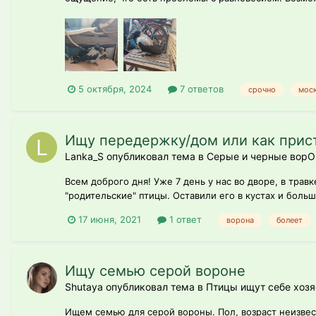
5 октября, 2024
7 ответов
срочно
мос
Ищу передержку/дом или как прис
Lanka_S опубликовал тема в
Серые и черные ворО
Всем доброго дня! Уже 7 день у нас во дворе, в трав
"родительские" птицы. Оставили его в кустах и больш
17 июня, 2021
1 ответ
ворона
болеет
Ищу семью серой вороне
Shutaya опубликовал тема в
Птицы ищут себе хозя
Ищем семью для серой вороны. Пол, возраст неизвес