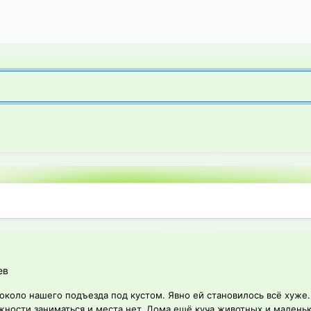
ев
 около нашего подъезда под кустом. Явно ей становилось всё хуже
ности заниматься и места нет. Дома ещё куча животных и маленьки