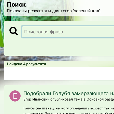
Поиск
Показаны результаты для тегов 'зеленый кал'.
Найдено 4 результата
Подобрали Голубя замерзающего на
Егор Иванович опубликовал тема в
Основной разд
Голубь (не птенец, не могу определить возраст так 
получилось. Занесли его в дом, положили в сухой ак