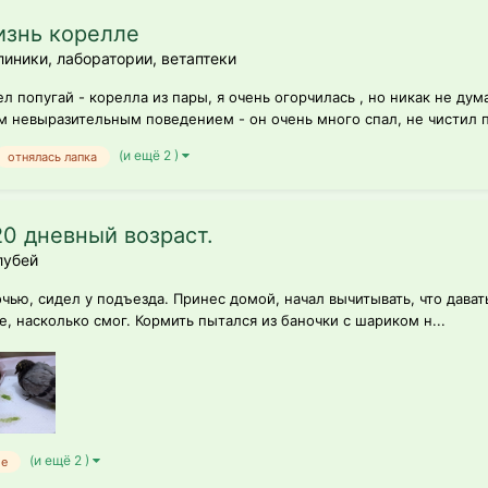
изнь корелле
линики, лаборатории, ветаптеки
л попугай - корелла из пары, я очень огорчилась , но никак не дум
 невыразительным поведением - он очень много спал, не чистил п
(и ещё 2 )
отнялась лапка
20 дневный возраст.
лубей
чью, сидел у подъезда. Принес домой, начал вычитывать, что дават
, насколько смог. Кормить пытался из баночки с шариком н...
(и ещё 2 )
ие