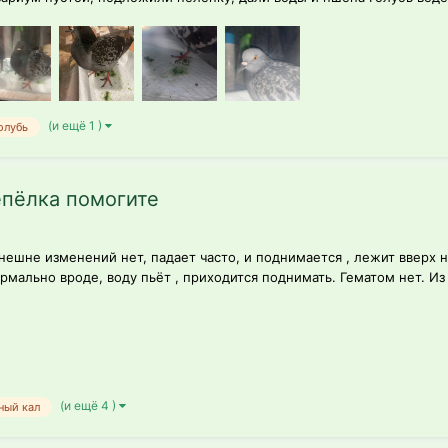
(и ещё 1 )
олубь
епёлка помогите
внешне изменений нет, падает часто, и поднимается , лежит вверх н
ормально вроде, воду пьёт , приходится поднимать. Гематом нет. Из
(и ещё 4 )
ный кал