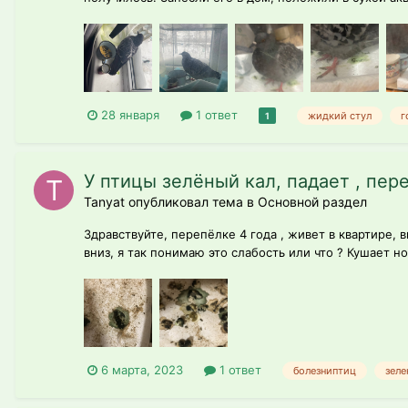
28 января
1 ответ
жидкий стул
г
1
У птицы зелёный кал, падает , пер
Tanyat опубликовал тема в
Основной раздел
Здравствуйте, перепёлке 4 года , живет в квартире, 
вниз, я так понимаю это слабость или что ? Кушает н
6 марта, 2023
1 ответ
болезниптиц
зеле