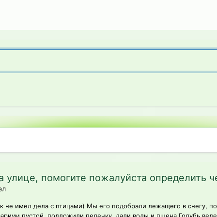
 улице, помогите пожалуйста определить ч
ел
как не имел дела с птицами) Мы его подобрали лежащего в снегу, по
вариум пустой, подложили пеленку, дали воды и пшена Голубь ведет