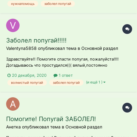
нужнапомощь
заболел попугай
яблоко, листья салата, свёкла, мандарин, груша,
сенегальское просо...
Заболел попугай!!!!!
Valentyna5858 опубликовал тема в
Основной раздел
Здравствуйте!! Помогите спасти попугая, пожалуйста!!!!
Догадываюсь что простудился((( вялый,постоянно
распущенные перья, постоянно хочет спать,крылья трусятся
20 декабря, 2020
1 ответ
иногда как будто бы ему очень холодно. Что это может быть
(и ещё 1 )
волнистый попугай
заболел попугай
и как помочь?
Помогите! Попугай ЗАБОЛЕЛ!
Анетка опубликовал тема в
Основной раздел