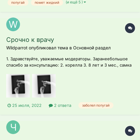
(и ещё 5 )
попугай
помет жидкий
Срочно к врачу
Wildparrot опубликовал тема в
Основной раздел
1. Здравствуйте, уважаемые модераторы. Заранеебольшое
спасибо за консультацию: 2. корелла 3. 8 лет и 3 мес., самка
4. корме Prestige Big Parrkeets для средних попугаев,
последние 2 недели РИО потому что нет престижа, морковь,
каша: запаренная гречка+пшено+иногда рис, ветки ивы,
подоро...
25 июля, 2022
2 ответа
заболел попугай