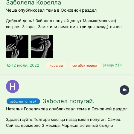
Заболела Корелла
Чеша опубликовал тема в
Основной раздел
Добрый день ! Заболел попугай ,зовут Малыш(мальчик),
возраст 3 года . Заметили симптомы три дня назад(точнее
09.07.22) Первый день мотал головой и выкидывал круглые
зерна (так понял рвота была ), повезли на следующий день
на рентген , ветеринар сходу сказал что исход
неблагоприятный и у него М...
(и ещё 2 )
12 июля, 2022
корелла
мегабактериоз
Заболел попугай.
заболел попугай
Наталья Гореликова опубликовал тема в
Основной раздел
Здравствуйте.Полтора месяца назад взяли попугая. Самец.
Сейчас примерно 3 месяца. Чирикал,активный был,но
съедал меньше нормы корма. Корм Рио для линьки (нечайно