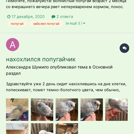
Помогите, пожалуйста! Волнистый попугай возраст 2 месяца
со вчерашнего вечера рвет непереваренем кормом, понос.
Пытается есть сухой корм (смесь Папужка), пьет воду и
17 декабря, 2020
2 ответа
потом снова рвет, лапки стали холодные. Вчера поставили
(и ещё 3 )
попугай
заболел попугай
лампу, чтобы отогреть его, попыталась дать активированный
уголь вместе с...
нахохлился попугайчик
Александра Шумило опубликовал тема в
Основной
раздел
Здравствуйте уже 2 день сидит нахохлившись на дне клетки,
попискивает, помет темно-болотного цвета, чем обычно,
при визуальном осмотре никаких опухолевидных
образование не наблюдается, единственное, чувствуется по
птице, что она стала слабой, худой. Кушать ходит , но кушает
не так как обычно, очень...