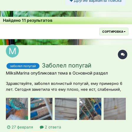
Другие варианты поиска
Найдено 11 результатов
СОРТИРОВКА
Заболел попугай
заболел попугай
MilksiMarina опубликовал тема в
Основной раздел
Здравствуйте, заболел волнистый попугай, ему примерно 6
лет. Сегодня заметила что ему плохо, нее ест, слабенький,
киль прощупывается, помёт жидкий и желтый. Дала ему
одно лекарство, и в поилку влила Энрофлон. Скормила ему
насильно почти 2мг варенной гречки. Его отсадила от
остальных....
27 февраля
2 ответа