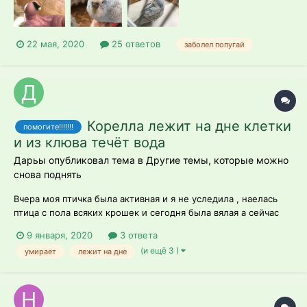
22 мая, 2020
25 ответов
заболел попугай
Корелла лежит на дне клетки
помогите!!!!!!!
и из клюва течёт вода
Дарьы опубликовал тема в
Другие темы, которые можно
снова поднять
Вчера моя птичка была активная и я не уследила , наелась
птица с пола всяких крошек и сегодня была вялая а сейчас
лежит на дне клетки тяжело дышит ,У птички был понос,
9 января, 2020
3 ответа
сейчас ничего не кушает лежит на боку
(и ещё 3 )
умирает
лежит на дне