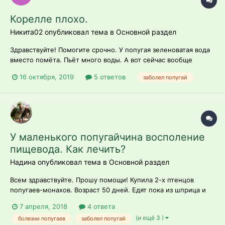
Корелле плохо.
Никита02 опубликовал тема в
Основной раздел
Здравствуйте! Помогите срочно. У попугая зеленоватая вода
вместо помёта. Пьёт много воды. А вот сейчас вообще
вырвало, без зерён, кажется просто водой. Началось всё
16 октября, 2019
5 ответов
заболел попугай
сегодня во второй половине дня. Можем сейчас дать
Энтеросгель.К еде не притрагивается. Весь помёт
сегодняшний. Сидит и спит. Очень волн...
У маленького попугайчина восполение
пищевода. Как лечить?
Надина опубликовал тема в
Основной раздел
Всем здравствуйте. Прошу помощи! Купила 2-х птенцов
попугаев-монахов. Возраст 50 дней. Едят пока из шприца и
один начинает пробовать варёные кашки с овощами. А вот
7 апреля, 2018
4 ответа
другой попугайчик оказался с проблемой. Кушать нормально
(и ещё 3 )
болезни попугаев
заболел попугай
не может: даже когда из шприца ест жидкую безмолочную