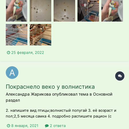
купили).(остальное не ест почти-овощи,каши и т.п) Недели 2
назад отпустили гулять в 1 раз,не заходил в клетку 5
часов,пришлось п...
25 февраля, 2022
Покраснело веко у волнистика
Александра Жарикова опубликовал тема в
Основной
раздел
2. напишите вид птицы;волнистый попугай 3. её возраст и
пол;2,5 месяца самка 4. подробно распишите рацион (с
указанием названий кормов и витаминных препаратов);корм
8 января, 2021
2 ответа
Prestige versele laga, запаренные овёс и пшеница, морковь,