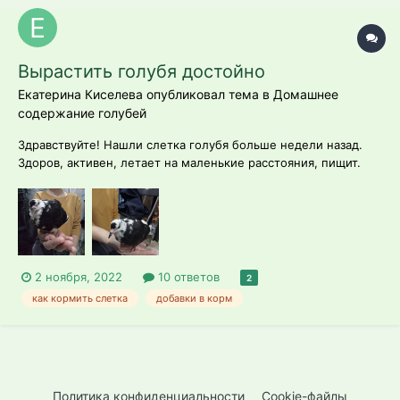
Вырастить голубя достойно
Екатерина Киселева опубликовал тема в
Домашнее
содержание голубей
Здравствуйте! Нашли слетка голубя больше недели назад.
Здоров, активен, летает на маленькие расстояния, пищит.
Интерес к еде огромный, начал клевать просо(более
крупное зерно выпадает, почти не удается его съесть) До
него у нас докорм : перловка, просо, пшеница. Подскажите,
пожалуй...
2 ноября, 2022
10 ответов
2
как кормить слетка
добавки в корм
Политика конфиденциальности
Cookie-файлы