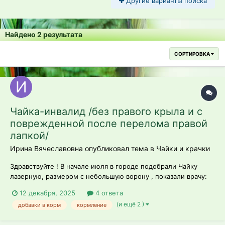
Другие варианты поиска
Найдено 2 результата
СОРТИРОВКА
Чайка-инвалид /без правого крыла и с
поврежденной после перелома правой
лапкой/
Ирина Вячеславовна опубликовал тема в
Чайки и крачки
Здравствуйте ! В начале июля в городе подобрали Чайку
лазерную, размером с небольшую ворону , показали врачу:
правое крыло шло под ампутацию, правая лапа теоретически
12 декабря, 2025
4 ответа
можно было бы попробовать остеосинтез /Рентген делали и
(и ещё 2 )
добавки в корм
кормление
крыла, и лапы/ - но прогноз про Лапу был больше НЕ
благоприятный ... Изнача...