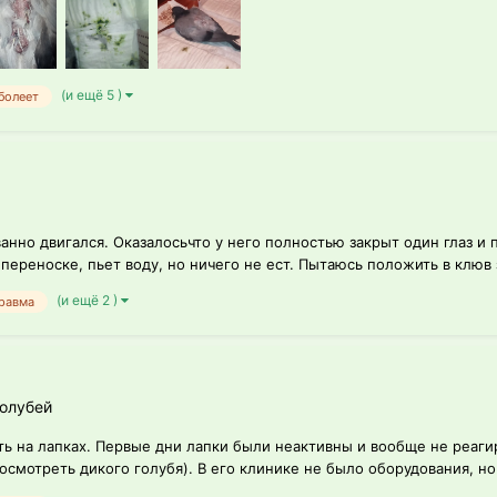
(и ещё 5 )
болеет
анно двигался. Оказалосьчто у него полностью закрыт один глаз и
переноске, пьет воду, но ничего не ест. Пытаюсь положить в клюв 
(и ещё 2 )
травма
голубей
ть на лапках. Первые дни лапки были неактивны и вообще не реаги
смотреть дикого голубя). В его клинике не было оборудования, но 