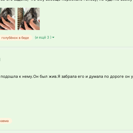
(и ещё 3 )
голубёнок в беде
й
 подошла к нему.Он был жив.Я забрала его и думала по дороге он 
равма