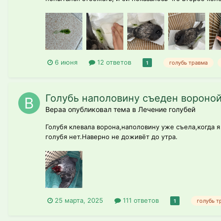
6 июня
12 ответов
голубь травма
1
Голубь наполовину съеден вороно
Вераа опубликовал тема в
Лечение голубей
Голубя клевала ворона,наполовину уже съела,когда я
голубя нет.Наверно не доживёт до утра.
25 марта, 2025
111 ответов
голубь т
1