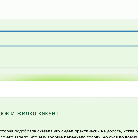
бок и жидко какает
торая подобрала сказала что сидел практически на дороге, когда 
о его задело, что ему вообще переехало голову, но судя по всему н