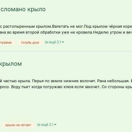
, сломано крыло
 с растопыренным крылом.Взлетать не мог.Под крылом чёрная корка
ана во время второй обработки уже не кровила.Неделю утром и веч
(и ещё 2 )
 травма
голубь дом
 крылом
 частью крыла. Перья по земле нижние волочит. Рана небольшая. В
просо. Воду пьет когда погружаю клюв если захочет. Со стороны кр
(и ещё 2 )
крыло не летает