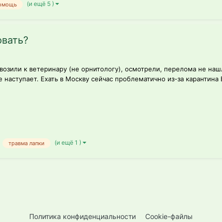
(и ещё 5 )
помощь
овать?
озили к ветеринару (не орнитологу), осмотрели, перелома не нашл
 наступает. Ехать в Москву сейчас проблематично из-за карантина В
(и ещё 1 )
травма лапки
Политика конфиденциальности
Cookie-файлы