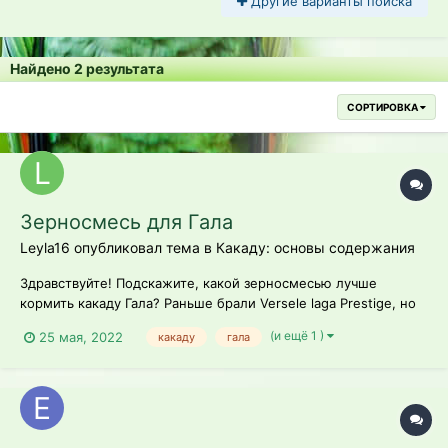
Другие варианты поиска
Найдено 2 результата
СОРТИРОВКА
Зерносмесь для Гала
Leyla16 опубликовал тема в
Какаду: основы содержания
Здравствуйте! Подскажите, какой зерносмесью лучше
кормить какаду Гала? Раньше брали Versele laga Prestige, но
сейчас его нет в продаже. Также, какие фирмы точно стоит
(и ещё 1 )
25 мая, 2022
какаду
гала
обходить стороной? Например, знаю, что умирают от РИО.
Спасибо!