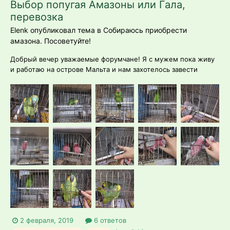
Выбор попугая Амазоны или Гала,
перевозка
Elenk опубликовал тема в
Собираюсь приобрести
амазона. Посоветуйте!
Добрый вечер уважаемые форумчане! Я с мужем пока живу
и работаю на острове Мальта и нам захотелось завести
попугая. Уже много прочитано, до этого у меня был
волнистый умный попугайчиков который отлично
разговаривал. Хотя остров и небольшой, здесь довольно таки
большой выбор попугаев...
2 февраля, 2019
6 ответов