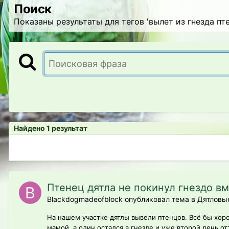
Поиск
Показаны результаты для тегов 'вылет из гнезда пте
Найдено 1 результат
Птенец дятла не покинул гнездо в
Blackdogmadeofblock опубликовал тема в
Дятловы
На нашем участке дятлы вывели птенцов. Всё бы хоро
мамой, а один остался в гнезде и уже второй день от