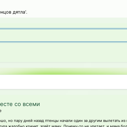
нцов дятла'.
месте со всеми
е
шо, но пару дней назад птенцы начали один за другим вылетать из 
туда жалобно кричит, зовёт маму. Почему-то не улетает, и мама бол