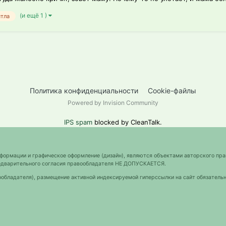
(и ещё 1 )
ятла
Политика конфиденциальности
Cookie-файлы
Powered by Invision Community
IPS spam
blocked by CleanTalk.
нформации и графическое оформление (дизайн), являются объектами авторского пра
предварительного согласия правообладателя НЕ ДОПУСКАЕТСЯ.
ообладателя), размещение активной индексируемой гиперссылки на сайт обязательн