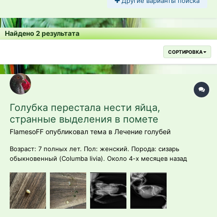
Другие варианты поиска
Найдено 2 результата
СОРТИРОВКА
Голубка перестала нести яйца,
странные выделения в помете
FlamesoFF опубликовал тема в
Лечение голубей
Возраст: 7 полных лет. Пол: женский. Порода: сизарь
обыкновенный (Columba livia). Около 4-х месяцев назад
голубка перестала нести яйца. Последние две пары
снесенных яиц были значительно меньше обычных (не более
2 см.). Затем (в конце июля) появились странные выделения
в по...