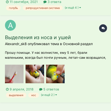
11 сентября, 2021
3 ответа
(и ещё 4 )
голубь
репродуктивная система
Выделения из носа и ушей
Alexandr_sk8 опубликовал тема в
Основной раздел
Прошу помощи. У нас волнистик, ему 5 лет, брали
маленьким, всегда был почти ручным, летал-сам возращался,
кушал с нами частенько из тарелок (знаю что не совсем
полезно). Кормили Вакой (High Quality), с недавнего времени
на Рио перешли(как стал плохо видеть). Всегда был мел и
вторая кормушка...
9 апреля, 2018
5 ответов
(и ещё 2 )
выделения
нос