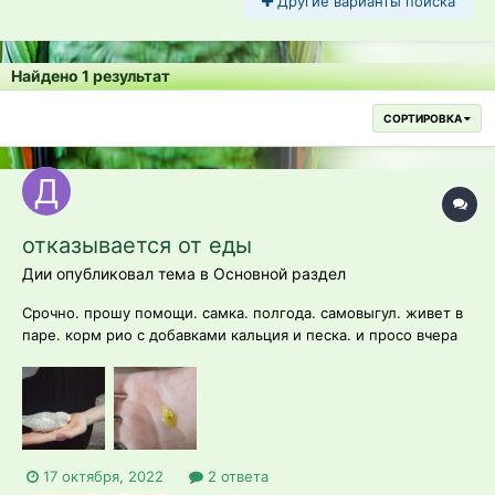
Другие варианты поиска
Найдено 1 результат
СОРТИРОВКА
отказывается от еды
Дии опубликовал тема в
Основной раздел
Срочно. прошу помощи. самка. полгода. самовыгул. живет в
паре. корм рио с добавками кальция и песка. и просо вчера
ела. сегодня утром заметила странное поведение. она не
вышла гулять из клетки. сидела спала. После.увидела что она
не ест. начала предлагать корм. просо- она отказывается.
после...
17 октября, 2022
2 ответа