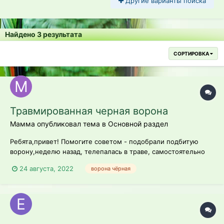
Другие варианты поиска
Найдено 3 результата
СОРТИРОВКА
Травмированная черная ворона
Мамма опубликовал тема в
Основной раздел
Ребята,привет! Помогите советом - подобрали подбитую
ворону,неделю назад, телепалась в траве, самостоятельно
ни идти ни лететь не могла,не двигается хвост. Просто
24 августа, 2022
ворона чёрная
безвольно таскается( у птиц срастаются кости за 6 дней, по
идее - должна бы уже выздороветь,но она не может летать.
Хвостик при поворотах...