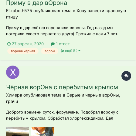
Приму в дар вОрона
Elizabeth575 опубликовал тема в
Хочу завести врановую
птицу
Приму в дар слётка ворона или вороны. Год назад мы
потеряли своего пернатого друга) Прожил с нами 7 лет.
Изначально нашли мы своего Марка на улице, летом, спасли
27 апреля, 2020
1 ответ
от ворон (они пытались его заклевать) Были переломы,
(и ещё 5 )
ворона чёрная
ворон
рахит, язва и проблемы с сердцем) Таскались по в...
Чёрная ворОна с перебитым крылом
Химера опубликовал тема в
Серые и черные ворОны,
грачи
Доброго времени суток, форумчане. Подобрал ворону с
перебитым крылом. Обработал хлоргексидином. Дал
творога- при мне немного поела. Кал Белый с маленьким
тёмным вкраплением. Спустя некоторое время стал